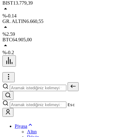
BIST
13.779,39
%-0.14
GR. ALTIN
6.660,55
%2.59
BTC
64.905,00
%-0.2
Esc
Piyasa
Altın