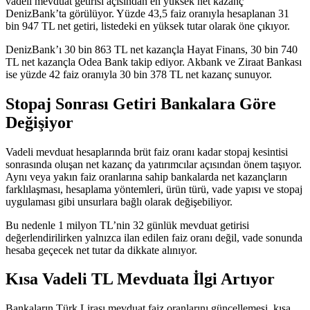
vadeli mevduat getirisi açısından en yüksek net kazanç
DenizBank’ta görülüyor. Yüzde 43,5 faiz oranıyla hesaplanan 31
bin 947 TL net getiri, listedeki en yüksek tutar olarak öne çıkıyor.
DenizBank’ı 30 bin 863 TL net kazançla Hayat Finans, 30 bin 740
TL net kazançla Odea Bank takip ediyor. Akbank ve Ziraat Bankası
ise yüzde 42 faiz oranıyla 30 bin 378 TL net kazanç sunuyor.
Stopaj Sonrası Getiri Bankalara Göre
Değişiyor
Vadeli mevduat hesaplarında brüt faiz oranı kadar stopaj kesintisi
sonrasında oluşan net kazanç da yatırımcılar açısından önem taşıyor.
Aynı veya yakın faiz oranlarına sahip bankalarda net kazançların
farklılaşması, hesaplama yöntemleri, ürün türü, vade yapısı ve stopaj
uygulaması gibi unsurlara bağlı olarak değişebiliyor.
Bu nedenle 1 milyon TL’nin 32 günlük mevduat getirisi
değerlendirilirken yalnızca ilan edilen faiz oranı değil, vade sonunda
hesaba geçecek net tutar da dikkate alınıyor.
Kısa Vadeli TL Mevduata İlgi Artıyor
Bankaların Türk Lirası mevduat faiz oranlarını güncellemesi, kısa