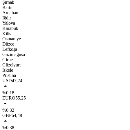
Şırnak
Bartın
Ardahan
Iğdır
Yalova
Karabük
Kilis
Osmaniye
Düzce
Lefkoşa
Gazimağusa
Girne
Güzelyurt
İskele
Pristina
USD
47,74
%0.18
EURO
55,25
%0.32
GBP
64,48
%0.38