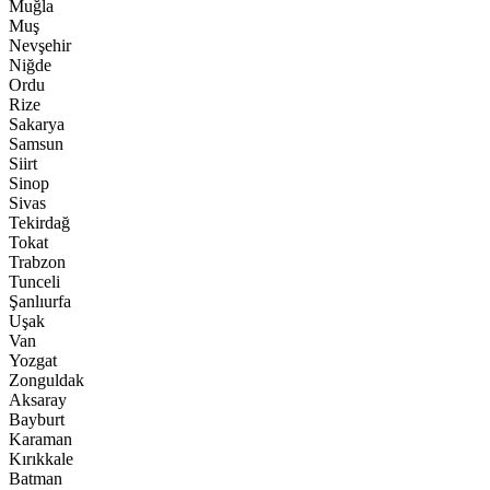
Muğla
Muş
Nevşehir
Niğde
Ordu
Rize
Sakarya
Samsun
Siirt
Sinop
Sivas
Tekirdağ
Tokat
Trabzon
Tunceli
Şanlıurfa
Uşak
Van
Yozgat
Zonguldak
Aksaray
Bayburt
Karaman
Kırıkkale
Batman