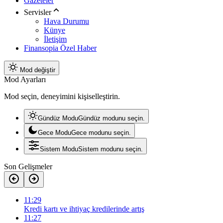
Gazeteler
Servisler
Hava Durumu
Künye
İletişim
Finansopia Özel Haber
Mod değiştir
Mod Ayarları
Mod seçin, deneyimini kişiselleştirin.
Gündüz Modu
Gündüz modunu seçin.
Gece Modu
Gece modunu seçin.
Sistem Modu
Sistem modunu seçin.
Son Gelişmeler
11:29
Kredi kartı ve ihtiyaç kredilerinde artış
11:27