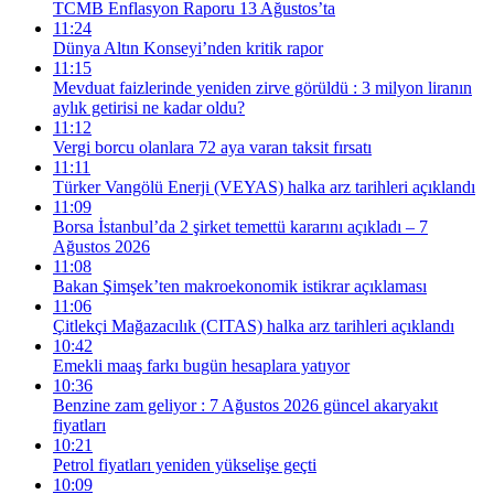
TCMB Enflasyon Raporu 13 Ağustos’ta
11:24
Dünya Altın Konseyi’nden kritik rapor
11:15
Mevduat faizlerinde yeniden zirve görüldü : 3 milyon liranın
aylık getirisi ne kadar oldu?
11:12
Vergi borcu olanlara 72 aya varan taksit fırsatı
11:11
Türker Vangölü Enerji (VEYAS) halka arz tarihleri açıklandı
11:09
Borsa İstanbul’da 2 şirket temettü kararını açıkladı – 7
Ağustos 2026
11:08
Bakan Şimşek’ten makroekonomik istikrar açıklaması
11:06
Çitlekçi Mağazacılık (CITAS) halka arz tarihleri açıklandı
10:42
Emekli maaş farkı bugün hesaplara yatıyor
10:36
Benzine zam geliyor : 7 Ağustos 2026 güncel akaryakıt
fiyatları
10:21
Petrol fiyatları yeniden yükselişe geçti
10:09