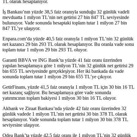
TL olarak hesaplanıyor.
İş Bankası’nın yüzde 38,5 faiz oranıyla sunduğu 32 günlük vadeli
mevduatta 1 milyon TL’nin net getirisi 27 bin 847 TL seviyesinde
bulunuyor. Vade sonunda hesaptaki toplam tutar 1 milyon 27 bin
847 TL’ye ulaşıyor.
Enpara.com’da yüzde 40,5 faiz oranıyla 1 milyon TL’nin 32 günlük
net kazancı 29 bin 293 TL olarak hesaplanıyor. Bu oranla vade sonu
toplam tutar 1 milyon 29 bin 293 TL oluyor.
Garanti BBVA ve ING Bank’ta yüzde 41 faiz oranı üzerinden
yapılan hesaplamaya göre 1 milyon TL’nin 32 günlük net getirisi 29
bin 655 TL seviyesinde gerçekleşiyor. Her iki bankada da vade
sonunda toplam tutar 1 milyon 29 bin 655 TL’ye çıkıyor.
GetirFinans, yüzde 41,5 faiz oranıyla 1 milyon TL için 30 bin 16 TL
net kazanç sağlıyor. Bu hesaplamaya göre vade sonunda
yatırımcının toplam bakiyesi 1 milyon 30 bin 16 TL oluyor.
Akbank ve Ziraat Bankası’nda yüzde 42 faiz oranı üzerinden 32
günlük vadede 1 milyon TL’nin net getirisi 30 bin 378 TL olarak
hesaplanıyor. Vade sonunda toplam tutar 1 milyon 30 bin 378 TL
seviyesine ulaşıyor.
Odea Bank’ta yüzde 42,5 faiz oranı ile 1 milyon TL’nin 32 günlük