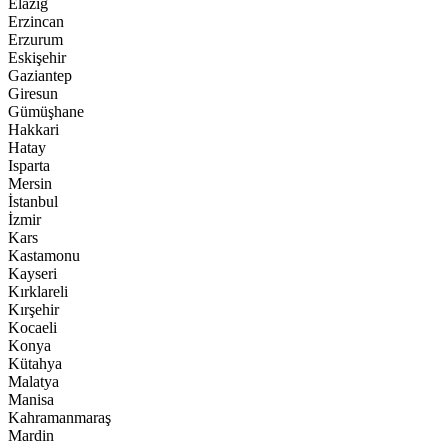
Elazığ
Erzincan
Erzurum
Eskişehir
Gaziantep
Giresun
Gümüşhane
Hakkari
Hatay
Isparta
Mersin
İstanbul
İzmir
Kars
Kastamonu
Kayseri
Kırklareli
Kırşehir
Kocaeli
Konya
Kütahya
Malatya
Manisa
Kahramanmaraş
Mardin