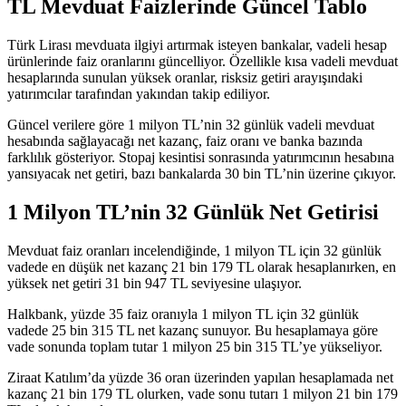
TL Mevduat Faizlerinde Güncel Tablo
Türk Lirası mevduata ilgiyi artırmak isteyen bankalar, vadeli hesap
ürünlerinde faiz oranlarını güncelliyor. Özellikle kısa vadeli mevduat
hesaplarında sunulan yüksek oranlar, risksiz getiri arayışındaki
yatırımcılar tarafından yakından takip ediliyor.
Güncel
verilere göre
1 milyon TL’nin 32 günlük vadeli mevduat
hesabında sağlayacağı net kazanç, faiz oranı ve banka bazında
farklılık gösteriyor. Stopaj kesintisi sonrasında yatırımcının hesabına
yansıyacak net getiri, bazı bankalarda 30 bin TL’nin üzerine çıkıyor.
1 Milyon TL’nin 32 Günlük Net Getirisi
Mevduat faiz oranları incelendiğinde, 1 milyon TL için 32 günlük
vadede en düşük net kazanç 21 bin 179 TL olarak hesaplanırken, en
yüksek net getiri 31 bin 947 TL seviyesine ulaşıyor.
Halkbank, yüzde 35 faiz oranıyla 1 milyon TL için 32 günlük
vadede 25 bin 315 TL net kazanç sunuyor. Bu hesaplamaya göre
vade sonunda toplam tutar 1 milyon 25 bin 315 TL’ye yükseliyor.
Ziraat Katılım’da yüzde 36 oran üzerinden yapılan hesaplamada net
kazanç 21 bin 179 TL olurken, vade sonu tutarı 1 milyon 21 bin 179