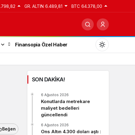
3.798,82
GR. ALTIN
6.489,81
BTC
64.378,00
Finansopia Özel Haber
SON DAKİKA!
Gündüz Modu
6 Ağustos 2026
Gündüz modunu seçin.
Konutlarda metrekare
maliyet bedelleri
güncellendi
Gece Modu
Gece modunu seçin.
6 Ağustos 2026
Beğen
Ons Altın 4.300 doları aştı :