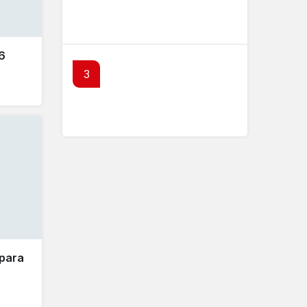
Borsa İstanbul’da ilk 7 ayın
bilançosu belli oldu
 6
3
SPK’dan 4 kişi hakkında suç
duyurusu kararı
 para