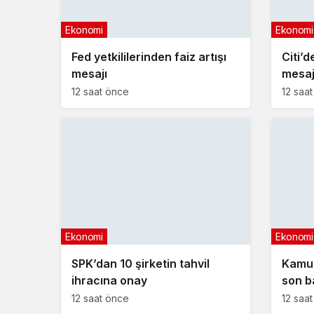
Ekonomi
Ekonomi
Fed yetkililerinden faiz artışı
Citi’d
mesajı
mesa
12 saat önce
12 saa
Ekonomi
Ekonomi
SPK’dan 10 şirketin tahvil
Kamu 
ihracına onay
son b
12 saat önce
12 saa