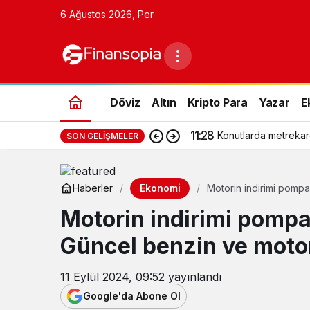
6 Ağustos 2026, Per
Döviz
Altın
Kripto Para
Yazar
E
11:28
Konutlarda metrekar
SON GELIŞMELER
Ekonomi
Haberler
Motorin indirimi pompay
Motorin indirimi pompay
Güncel benzin ve motori
11 Eylül 2024, 09:52
yayınlandı
Google'da Abone Ol