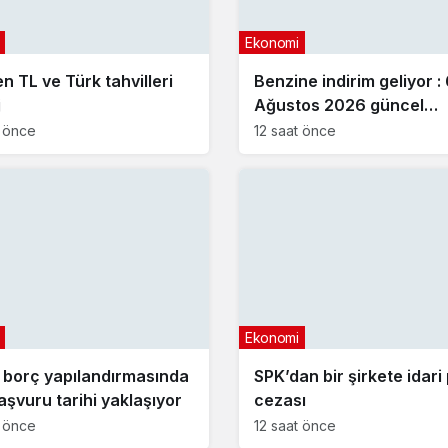
Ekonomi
en TL ve Türk tahvilleri
Benzine indirim geliyor :
j
Ağustos 2026 güncel
akaryakıt fiyatları
t önce
12 saat önce
Ekonomi
borç yapılandırmasında
SPK’dan bir şirkete idari
aşvuru tarihi yaklaşıyor
cezası
t önce
12 saat önce