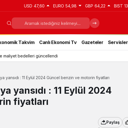
USD
47,60
EURO
54,98
GBP
64,22
BIST
1
konomik Takvim
Canlı Ekonomi Tv
Gazeteler
Servisler
e maliyet bedelleri güncellendi
a yansıdı : 11 Eylül 2024 Güncel benzin ve motorin fiyatları
a yansıdı : 11 Eylül 2024
n fiyatları
Paylaş