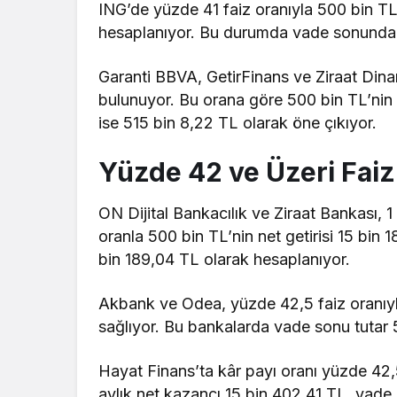
ING’de yüzde 41 faiz oranıyla 500 bin TL’
hesaplanıyor. Bu durumda vade sonunda t
Garanti BBVA, GetirFinans ve Ziraat Dina
bulunuyor. Bu orana göre 500 bin TL’nin 1
ise 515 bin 8,22 TL olarak öne çıkıyor.
Yüzde 42 ve Üzeri Fai
ON Dijital Bankacılık ve Ziraat Bankası, 
oranla 500 bin TL’nin net getirisi 15 bin
bin 189,04 TL olarak hesaplanıyor.
Akbank ve Odea, yüzde 42,5 faiz oranıyl
sağlıyor. Bu bankalarda vade sonu tutar 
Hayat Finans’ta kâr payı oranı yüzde 42,59
aylık net kazancı 15 bin 402,41 TL, vade 