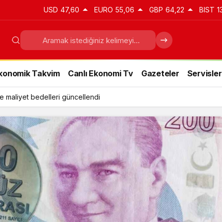
USD
47,60
EURO
55,06
GBP
64,22
BIST
1
konomik Takvim
Canlı Ekonomi Tv
Gazeteler
Servisler
e maliyet bedelleri güncellendi