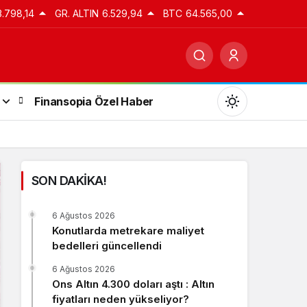
3.798,14
GR. ALTIN
6.529,94
BTC
64.565,00
Finansopia Özel Haber
SON DAKİKA!
Gündüz Modu
6 Ağustos 2026
Gündüz modunu seçin.
Konutlarda metrekare maliyet
bedelleri güncellendi
Gece Modu
6 Ağustos 2026
Gece modunu seçin.
Ons Altın 4.300 doları aştı : Altın
fiyatları neden yükseliyor?