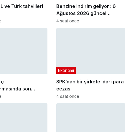
L ve Türk tahvilleri
Benzine indirim geliyor : 6
Ağustos 2026 güncel
akaryakıt fiyatları
e
4 saat önce
Ekonomi
rç
SPK’dan bir şirkete idari para
ırmasında son
cezası
arihi yaklaşıyor
e
4 saat önce