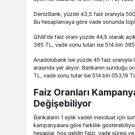
DenizBank, yüzde 43,5 faiz oranıyla 500
Bu hesaplamaya göre vade sonunda topla
QNB’de faiz oranı yüzde 44,5 olarak açıkl
385 TL, vade sonu tutarı ise 514 bin 385
Anadolubank ise yüzde 45 faiz oranıyla l
arasında yer alıyor. Bankanın sunduğu or
TL, vade sonu tutar ise 514 bin 053,19 T
Faiz Oranları Kampanya
Değişebiliyor
Bankaların 1 aylık vadeli mevduat için su
kampanyalara göre farklılık gösterebiliyor
hesaplar, hoş geldin faizi, vade süresi ve y