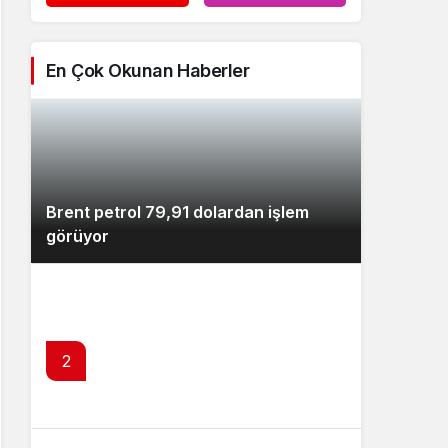
En Çok Okunan Haberler
Brent petrol 79,91 dolardan işlem
görüyor
2
Fed yetkililerinden faiz artışı mesajı