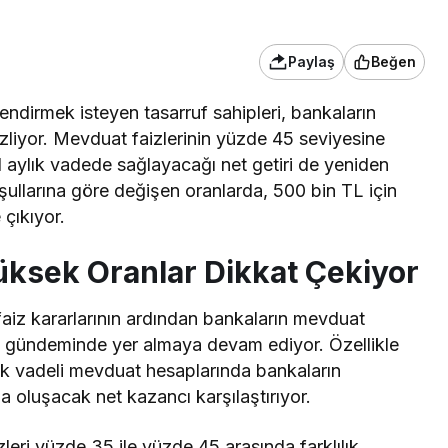
Paylaş
Beğen
endirmek isteyen tasarruf sahipleri, bankaların
zliyor. Mevduat faizlerinin yüzde 45 seviyesine
 1 aylık vadede sağlayacağı net getiri de yeniden
llarına göre değişen oranlarda, 500 bin TL için
 çıkıyor.
üksek Oranlar Dikkat Çekiyor
aiz kararlarının ardından bankaların mevduat
ın gündeminde yer almaya devam ediyor. Özellikle
aylık vadeli mevduat hesaplarında bankaların
a oluşacak net kazancı karşılaştırıyor.
ri yüzde 35 ile yüzde 45 arasında farklılık