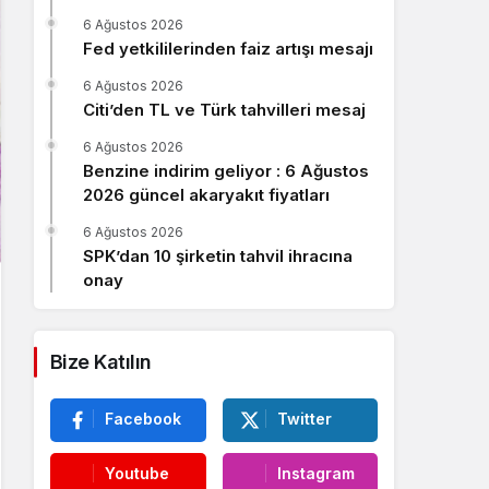
Sistem Modu
6 Ağustos 2026
Sistem modunu seçin.
Fed yetkililerinden faiz artışı mesajı
6 Ağustos 2026
Citi’den TL ve Türk tahvilleri mesaj
6 Ağustos 2026
Benzine indirim geliyor : 6 Ağustos
2026 güncel akaryakıt fiyatları
6 Ağustos 2026
SPK’dan 10 şirketin tahvil ihracına
onay
Bize Katılın
Facebook
Twitter
Youtube
Instagram