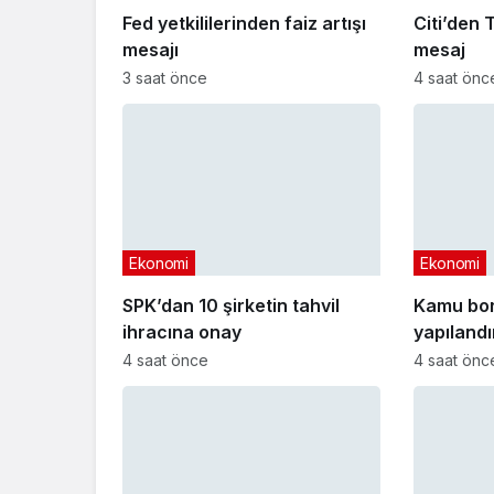
Fed yetkililerinden faiz artışı
Citi’den T
mesajı
mesaj
3 saat önce
4 saat önc
Ekonomi
Ekonomi
SPK’dan 10 şirketin tahvil
Kamu bo
ihracına onay
yapıland
başvuru t
4 saat önce
4 saat önc