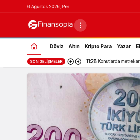
6 Ağustos 2026, Per
Döviz
Altın
Kripto Para
Yazar
E
11:28
Konutlarda metrekar
SON GELIŞMELER