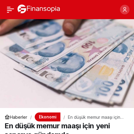
En düşük memur maaşı
Paylaş
için yeni senaryo
gündemde
Ekonomi
Haberler
En düşük memur maaşı için
yeni senaryo gündemde
En düşük memur maaşı için yeni