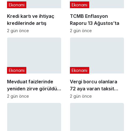
Ekonomi
Ekonomi
Kredi kartı ve ihtiyaç
TCMB Enflasyon
kredilerinde artış
Raporu 13 Ağustos’ta
2 gün önce
2 gün önce
Ekonomi
Ekonomi
Mevduat faizlerinde
Vergi borcu olanlara
yeniden zirve görüldü :
72 aya varan taksit
3 milyon liranın aylık
fırsatı
2 gün önce
2 gün önce
getirisi ne kadar oldu?