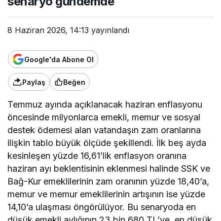
senaryo gündemde
8 Haziran 2026, 14:13
yayınlandı
Google'da Abone Ol
Paylaş
Beğen
Temmuz ayında açıklanacak haziran enflasyonu
öncesinde milyonlarca emekli, memur ve sosyal
destek ödemesi alan vatandaşın zam oranlarına
ilişkin tablo büyük ölçüde şekillendi. İlk beş ayda
kesinleşen yüzde 16,61’lik enflasyon oranına
haziran ayı beklentisinin eklenmesi halinde SSK ve
Bağ-Kur emeklilerinin zam oranının yüzde 18,40’a,
memur ve memur emeklilerinin artışının ise yüzde
14,10’a ulaşması öngörülüyor. Bu senaryoda en
düşük emekli aylığının 23 bin 680 TL’ye, en düşük