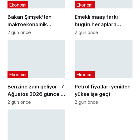
Ekonomi
Ekonomi
Bakan Şimşek’ten
Emekli maaş farkı
makroekonomik
bugün hesaplara
istikrar açıklaması
yatıyor
2 gün önce
2 gün önce
Ekonomi
Ekonomi
Benzine zam geliyor : 7
Petrol fiyatları yeniden
Ağustos 2026 güncel
yükselişe geçti
akaryakıt fiyatları
2 gün önce
2 gün önce