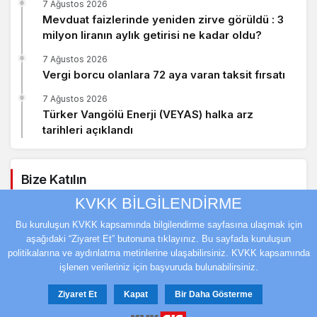
7 Ağustos 2026
Mevduat faizlerinde yeniden zirve görüldü : 3
milyon liranın aylık getirisi ne kadar oldu?
7 Ağustos 2026
Vergi borcu olanlara 72 aya varan taksit fırsatı
7 Ağustos 2026
Türker Vangölü Enerji (VEYAS) halka arz
tarihleri açıklandı
Bize Katılın
KVKK BİLGİLENDİRME
Facebook
Twitter
Bu kuruluşun KVKK kapsamında bilgilendirme sayfasına ulaşmak için
aşağıdaki “Ziyaret Et” butonuna tıklayınız. Bu sayfada kuruluşun
Youtube
Instagram
politikalarına ve aydınlatma metinlerine ulaşabilirsiniz. KVKK kapsamında
işlenen verileriniz için başvuruda bulunabilirsiniz.
Ziyaret Et
Kapat
Bir Daha Gösterme