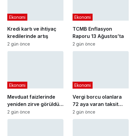
Ekonomi
Ekonomi
Kredi kartı ve ihtiyaç
TCMB Enflasyon
kredilerinde artış
Raporu 13 Ağustos’ta
2 gün önce
2 gün önce
Ekonomi
Ekonomi
Mevduat faizlerinde
Vergi borcu olanlara
yeniden zirve görüldü :
72 aya varan taksit
3 milyon liranın aylık
fırsatı
2 gün önce
2 gün önce
getirisi ne kadar oldu?