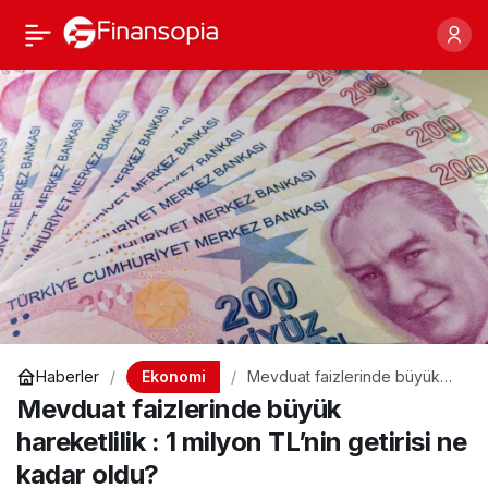
Mevduat faizlerinde
Paylaş
büyük hareketlilik : 1
milyon TL’nin getirisi ne
kadar oldu?
Ekonomi
Haberler
Mevduat faizlerinde büyük
hareketlilik : 1 milyon TL’nin
Mevduat faizlerinde büyük
getirisi ne kadar oldu?
hareketlilik : 1 milyon TL’nin getirisi ne
kadar oldu?