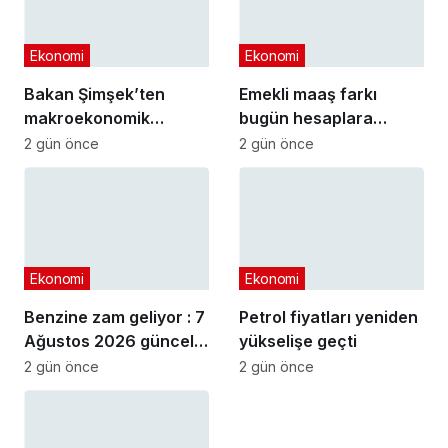
Ekonomi
Ekonomi
Bakan Şimşek’ten
Emekli maaş farkı
makroekonomik
bugün hesaplara
istikrar açıklaması
yatıyor
2 gün önce
2 gün önce
Ekonomi
Ekonomi
Benzine zam geliyor : 7
Petrol fiyatları yeniden
Ağustos 2026 güncel
yükselişe geçti
akaryakıt fiyatları
2 gün önce
2 gün önce