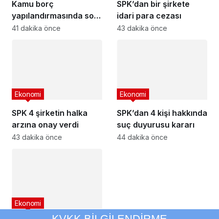
Kamu borç
SPK’dan bir şirkete
yapılandırmasında son
idari para cezası
başvuru tarihi
41 dakika önce
43 dakika önce
yaklaşıyor
Ekonomi
Ekonomi
SPK 4 şirketin halka
SPK’dan 4 kişi hakkında
arzına onay verdi
suç duyurusu kararı
43 dakika önce
44 dakika önce
Ekonomi
KVKK BİLGİLENDİRME