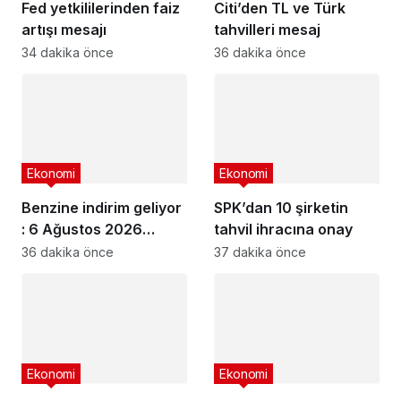
Fed yetkililerinden faiz
Citi’den TL ve Türk
artışı mesajı
tahvilleri mesaj
34 dakika önce
36 dakika önce
Ekonomi
Ekonomi
Benzine indirim geliyor
SPK’dan 10 şirketin
: 6 Ağustos 2026
tahvil ihracına onay
güncel akaryakıt
36 dakika önce
37 dakika önce
fiyatları
Ekonomi
Ekonomi