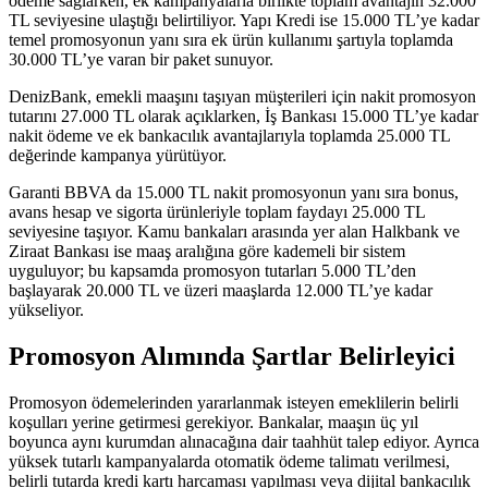
ödeme sağlarken, ek kampanyalarla birlikte toplam avantajın 32.000
TL seviyesine ulaştığı belirtiliyor. Yapı Kredi ise 15.000 TL’ye kadar
temel promosyonun yanı sıra ek ürün kullanımı şartıyla toplamda
30.000 TL’ye varan bir paket sunuyor.
DenizBank, emekli maaşını taşıyan müşterileri için nakit promosyon
tutarını 27.000 TL olarak açıklarken, İş Bankası 15.000 TL’ye kadar
nakit ödeme ve ek bankacılık avantajlarıyla toplamda 25.000 TL
değerinde kampanya yürütüyor.
Garanti BBVA da 15.000 TL nakit promosyonun yanı sıra bonus,
avans hesap ve sigorta ürünleriyle toplam faydayı 25.000 TL
seviyesine taşıyor. Kamu bankaları arasında yer alan Halkbank ve
Ziraat Bankası ise maaş aralığına göre kademeli bir sistem
uyguluyor; bu kapsamda promosyon tutarları 5.000 TL’den
başlayarak 20.000 TL ve üzeri maaşlarda 12.000 TL’ye kadar
yükseliyor.
Promosyon Alımında Şartlar Belirleyici
Promosyon ödemelerinden yararlanmak isteyen emeklilerin belirli
koşulları yerine getirmesi gerekiyor. Bankalar, maaşın üç yıl
boyunca aynı kurumdan alınacağına dair taahhüt talep ediyor. Ayrıca
yüksek tutarlı kampanyalarda otomatik ödeme talimatı verilmesi,
belirli tutarda kredi kartı harcaması yapılması veya dijital bankacılık