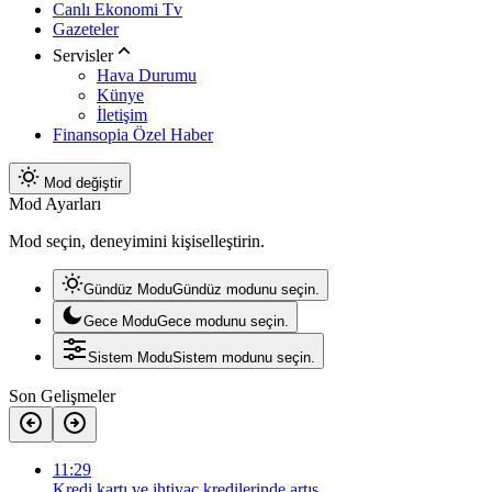
Canlı Ekonomi Tv
Gazeteler
Servisler
Hava Durumu
Künye
İletişim
Finansopia Özel Haber
Mod değiştir
Mod Ayarları
Mod seçin, deneyimini kişiselleştirin.
Gündüz Modu
Gündüz modunu seçin.
Gece Modu
Gece modunu seçin.
Sistem Modu
Sistem modunu seçin.
Son Gelişmeler
11:29
Kredi kartı ve ihtiyaç kredilerinde artış