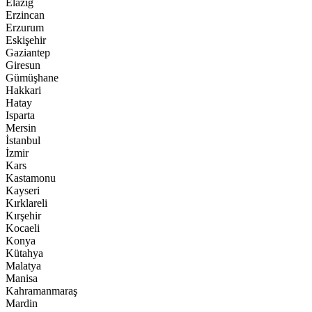
Elazığ
Erzincan
Erzurum
Eskişehir
Gaziantep
Giresun
Gümüşhane
Hakkari
Hatay
Isparta
Mersin
İstanbul
İzmir
Kars
Kastamonu
Kayseri
Kırklareli
Kırşehir
Kocaeli
Konya
Kütahya
Malatya
Manisa
Kahramanmaraş
Mardin