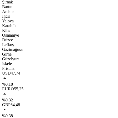
Şırnak
Bartın
Ardahan
Iğdır
Yalova
Karabük
Kilis
Osmaniye
Düzce
Lefkoşa
Gazimağusa
Girne
Güzelyurt
İskele
Pristina
USD
47,74
%0.18
EURO
55,25
%0.32
GBP
64,48
%0.38