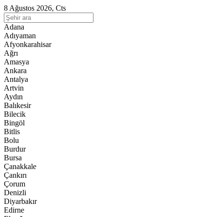
8 Ağustos 2026, Cts
Adana
Adıyaman
Afyonkarahisar
Ağrı
Amasya
Ankara
Antalya
Artvin
Aydın
Balıkesir
Bilecik
Bingöl
Bitlis
Bolu
Burdur
Bursa
Çanakkale
Çankırı
Çorum
Denizli
Diyarbakır
Edirne