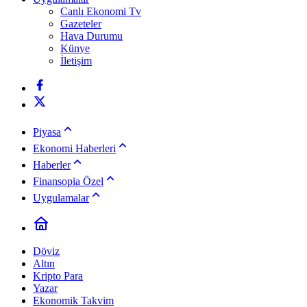
Canlı Ekonomi Tv
Gazeteler
Hava Durumu
Künye
İletişim
Piyasa
Ekonomi Haberleri
Haberler
Finansopia Özel
Uygulamalar
Döviz
Altın
Kripto Para
Yazar
Ekonomik Takvim