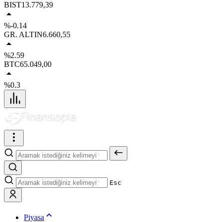
BIST
13.779,39
%-0.14
GR. ALTIN
6.660,55
%2.59
BTC
65.049,00
%0.3
Esc
Piyasa