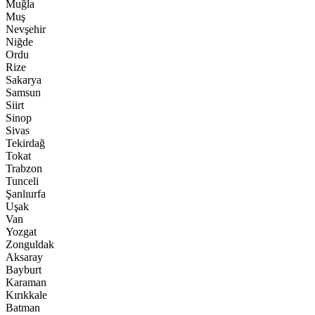
Muğla
Muş
Nevşehir
Niğde
Ordu
Rize
Sakarya
Samsun
Siirt
Sinop
Sivas
Tekirdağ
Tokat
Trabzon
Tunceli
Şanlıurfa
Uşak
Van
Yozgat
Zonguldak
Aksaray
Bayburt
Karaman
Kırıkkale
Batman