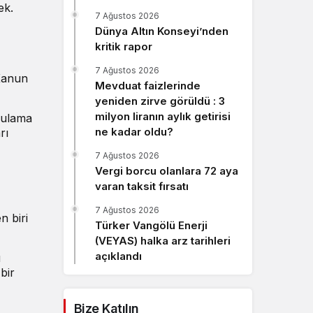
ek.
Sistem Modu
7 Ağustos 2026
Sistem modunu seçin.
Dünya Altın Konseyi’nden
kritik rapor
7 Ağustos 2026
 Kanun
Mevduat faizlerinde
yeniden zirve görüldü : 3
milyon liranın aylık getirisi
ygulama
ne kadar oldu?
rı
7 Ağustos 2026
Vergi borcu olanlara 72 aya
varan taksit fırsatı
7 Ağustos 2026
n biri
Türker Vangölü Enerji
(VEYAS) halka arz tarihleri
açıklandı
u
bir
Bize Katılın