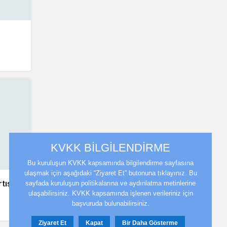
KVKK BİLGİLENDİRME
Bu kuruluşun KVKK kapsamında bilgilendirme sayfasına
ulaşmak için aşağıdaki “Ziyaret Et” butonuna tıklayınız. Bu
tışı
sayfada kuruluşun politikalarına ve aydınlatma metinlerine
ulaşabilirsiniz. KVKK kapsamında işlenen verileriniz için
başvuruda bulunabilirsiniz.
Ziyaret Et
Kapat
Bir Daha Gösterme