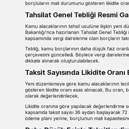
borçluların mali durumunu gösteren likidite ora
Tahsilat Genel Tebliği Resmi G
Kamu alacaklarının tahsil usulüne ilişkin yeni
Bakanlığı’nca hazırlanan Tahsilat Genel Tebliğ
kapsamında vergi dairelerine olan borçların taksi
Tebliğ, kamu borçlarının daha düşük faiz oranla
çerçevesini güncelledi. Böylece vergi daireleri
dikkate alınarak oluşturulabilecek.
Taksit Sayısında Likidite Oranı 
Yeni düzenlemeye göre kamu alacaklarının tecil
gösteren likidite oranı esas alınacak. Bu oran,
olarak değerlendirilecek.
Likidite oranına göre yapılacak değerlendirme 
kapsamda taksit sayısı 36 aydan başlayarak 72 a
ödeme planı yerine, borçlunun mali kapasitesi