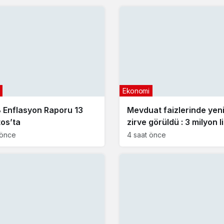
Ekonomi
Enflasyon Raporu 13
Mevduat faizlerinde yen
os’ta
zirve görüldü : 3 milyon l
aylık getirisi ne kadar ol
 önce
4 saat önce