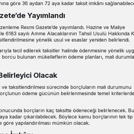
nına göre 36 aydan 72 aya kadar taksit imkânı sağlanabilec
azete’de Yayımlandı
 düzenleme Resmi Gazete’de yayımlandı. Hazine ve Maliye
i ile 6183 sayılı Amme Alacaklarının Tahsil Usulü Hakkında
tlendirilmesine yönelik usul ve esaslar yeniden belirlendi.
rıyla tecil edilerek taksitler halinde ödenmesine yönelik u
ne borcu bulunan mükelleflerin ödeme planları, mali durumla
Belirleyici Olacak
 ve taksitlendirilmesi sürecinde borçluların mali durumunu
 borçlunun ödeme gücünün belirlenmesinde temel kriterlerde
sonucunda borçların kaç taksitte ödeneceği belirlenecek. B
ya kadar çıkarılabilecek. Böylece kamu borçlarının tek tip 
ne göre yapılandırılması mümkün olacak.