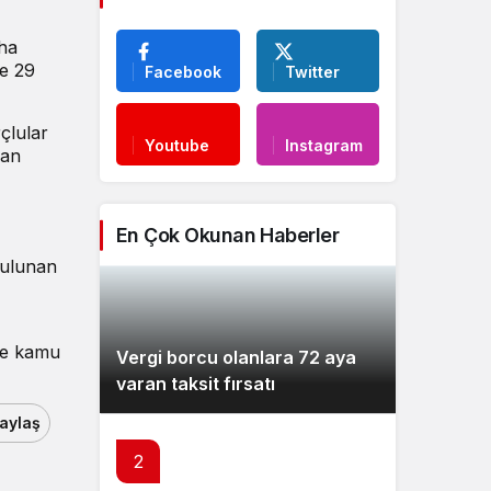
aha
de 29
Facebook
Twitter
çlular
Youtube
Instagram
lan
En Çok Okunan Haberler
bulunan
ede kamu
Vergi borcu olanlara 72 aya
varan taksit fırsatı
aylaş
2