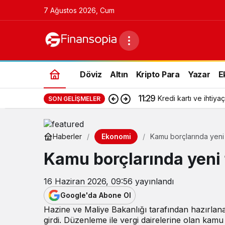
7 Ağustos 2026, Cum
Döviz
Altın
Kripto Para
Yazar
E
11:29
Kredi kartı ve ihtiyaç
SON GELIŞMELER
Ekonomi
Haberler
Kamu borçlarında yeni
Kamu borçlarında yeni
16 Haziran 2026, 09:56
yayınlandı
Google'da Abone Ol
Hazine ve Maliye Bakanlığı tarafından hazırlan
girdi. Düzenleme ile vergi dairelerine olan kamu b