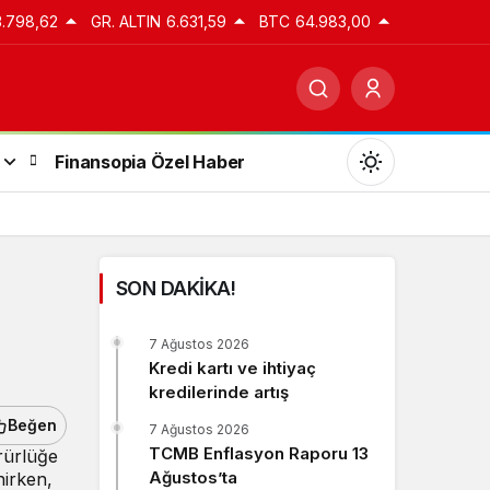
3.798,62
GR. ALTIN
6.631,59
BTC
64.983,00
Finansopia Özel Haber
SON DAKİKA!
Gündüz Modu
7 Ağustos 2026
Gündüz modunu seçin.
Kredi kartı ve ihtiyaç
kredilerinde artış
Gece Modu
Beğen
7 Ağustos 2026
Gece modunu seçin.
TCMB Enflasyon Raporu 13
rürlüğe
Ağustos’ta
nirken,