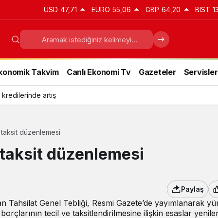
USD
47,71
EURO
55,06
GBP
64,20
BIST
1
konomik Takvim
Canlı Ekonomi Tv
Gazeteler
Servisler
 kredilerinde artış
 taksit düzenlemesi
 taksit düzenlemesi
Paylaş
an Tahsilat Genel Tebliği, Resmi Gazete’de yayımlanarak yü
orçlarının tecil ve taksitlendirilmesine ilişkin esaslar yenile