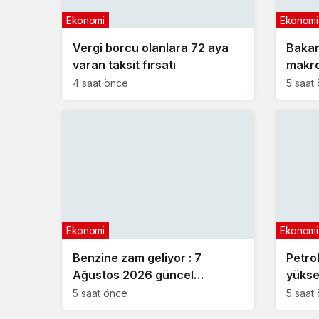
Ekonomi
Ekonomi
Vergi borcu olanlara 72 aya
Bakan
varan taksit fırsatı
makro
açıkl
4 saat önce
5 saat
Ekonomi
Ekonomi
Benzine zam geliyor : 7
Petrol
Ağustos 2026 güncel
yükse
akaryakıt fiyatları
5 saat önce
5 saat