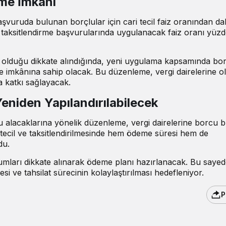
rme İmkânı
aşvuruda bulunan borçlular için cari tecil faiz oranından d
taksitlendirme başvurularında uygulanacak faiz oranı yüz
e olduğu dikkate alındığında, yeni uygulama kapsamında bor
e imkânına sahip olacak. Bu düzenleme, vergi dairelerine o
 katkı sağlayacak.
Yeniden Yapılandırılabilecek
 alacaklarına yönelik düzenleme, vergi dairelerine borcu 
ın tecil ve taksitlendirilmesinde hem ödeme süresi hem de
du.
rumları dikkate alınarak ödeme planı hazırlanacak. Bu say
si ve tahsilat sürecinin kolaylaştırılması hedefleniyor.
P