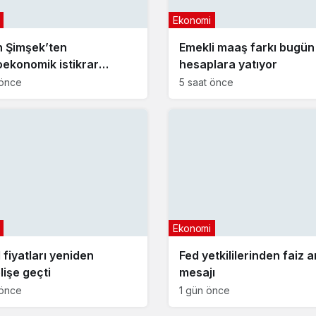
Ekonomi
 Şimşek’ten
Emekli maaş farkı bugün
ekonomik istikrar
hesaplara yatıyor
aması
 önce
5 saat önce
Ekonomi
 fiyatları yeniden
Fed yetkililerinden faiz ar
lişe geçti
mesajı
 önce
1 gün önce