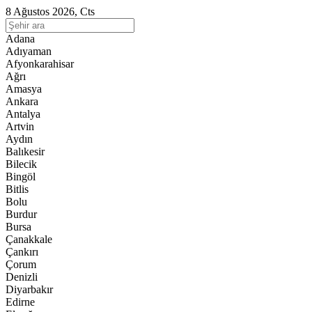
8 Ağustos 2026, Cts
Adana
Adıyaman
Afyonkarahisar
Ağrı
Amasya
Ankara
Antalya
Artvin
Aydın
Balıkesir
Bilecik
Bingöl
Bitlis
Bolu
Burdur
Bursa
Çanakkale
Çankırı
Çorum
Denizli
Diyarbakır
Edirne