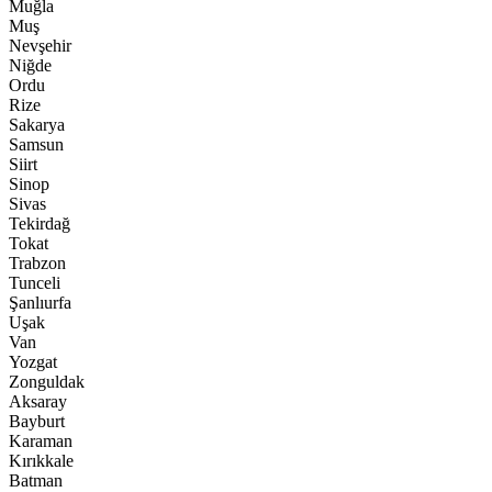
Muğla
Muş
Nevşehir
Niğde
Ordu
Rize
Sakarya
Samsun
Siirt
Sinop
Sivas
Tekirdağ
Tokat
Trabzon
Tunceli
Şanlıurfa
Uşak
Van
Yozgat
Zonguldak
Aksaray
Bayburt
Karaman
Kırıkkale
Batman