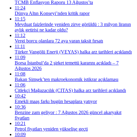
TCMB Enflasyon Raporu 13 Ağustos’ta
11:24
Dünya Altın Konseyi’nden kritik rapor
11:15
Mevduat faizlerinde yeniden zirve görüldü : 3 milyon liranın
aylık getirisi ne kadar oldu?
11:12
Vergi borcu olanlara 72 aya varan taksit fırsatı
11:11
Türker Vangölü Enerji (VEYAS) halka arz tarihleri açıklandı
11:09
Borsa İstanbul’da 2 şirket temettü kararını açıkladı – 7
Ağustos 2026
11:08
Bakan Şimşek’ten makroekonomik istikrar açıklaması
11:06
Çitlekçi Mağazacılık (CITAS) halka arz tarihleri açıklandı
10:42
Emekli maaş farkı bugün hesaplara yatıyor
10:36
Benzine zam geliyor : 7 Ağustos 2026 güncel akaryakıt
fiyatları
10:21
Petrol fiyatları yeniden yükselişe geçti
10:09