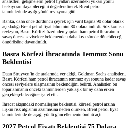
analistleri, gelişmelerin petrol fiyatları üzerindeki yukarı yönlü
baskıyı sınırlayabileceğini değerlendirerek Brent petrol
tahminlerinde aşağı yönlü revizyona gitti.
Banka, daha önce dördüncü çeyrek için varil başına 90 dolar olarak
açıkladığı Brent petrol fiyat tahminini 80 dolara indirdi. Söz konusu
revizyon, Basra Körfezi üzerinden yapılan ham petrol ihracatının
savaş öncesi seviyelere beklenenden daha kısa sürede dönebileceği
öngörüsüne dayandırıldı.
Basra Körfezi İhracatında Temmuz Sonu
Beklentisi
Daan Struyven’in de aralarında yer aldığı Goldman Sachs analistleri,
Basra Körfezi ham petrol ihracatının temmuz ayı sonuna kadar savaş
öncesi seviyelere ulaşmasının beklendiğini
belirtti
. Analistler, bu
toparlanmanın önceki tahminlerden yaklaşık bir ay daha erken
gerçekleşebileceğine işaret etti.
İhracat akışındaki normalleşme beklentisi, küresel petrol arzına
ilişkin risk algısının azalmasına neden olurken, Brent petrol fiyat
tahminlerinde de aşağı yönlü güncellemenin önünü açtı.
2027 Petrol Fiyatı Beklentisi 75 Dolara