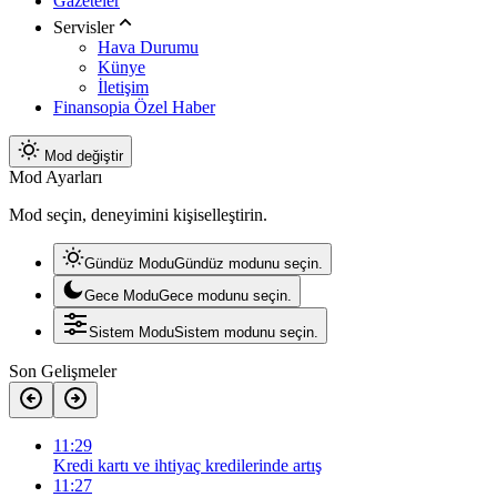
Gazeteler
Servisler
Hava Durumu
Künye
İletişim
Finansopia Özel Haber
Mod değiştir
Mod Ayarları
Mod seçin, deneyimini kişiselleştirin.
Gündüz Modu
Gündüz modunu seçin.
Gece Modu
Gece modunu seçin.
Sistem Modu
Sistem modunu seçin.
Son Gelişmeler
11:29
Kredi kartı ve ihtiyaç kredilerinde artış
11:27