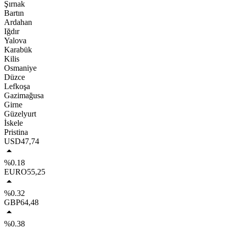
Şırnak
Bartın
Ardahan
Iğdır
Yalova
Karabük
Kilis
Osmaniye
Düzce
Lefkoşa
Gazimağusa
Girne
Güzelyurt
İskele
Pristina
USD
47,74
%0.18
EURO
55,25
%0.32
GBP
64,48
%0.38