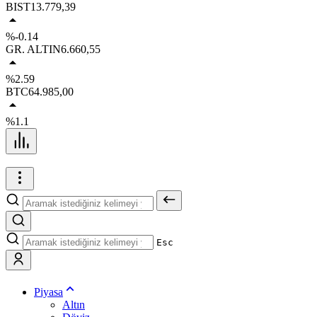
BIST
13.779,39
%-0.14
GR. ALTIN
6.660,55
%2.59
BTC
64.985,00
%1.1
Esc
Piyasa
Altın