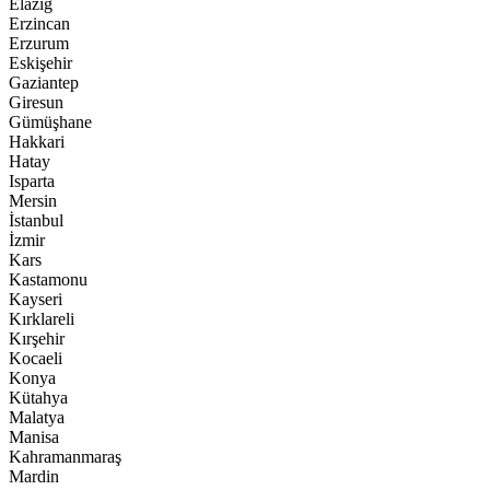
Elazığ
Erzincan
Erzurum
Eskişehir
Gaziantep
Giresun
Gümüşhane
Hakkari
Hatay
Isparta
Mersin
İstanbul
İzmir
Kars
Kastamonu
Kayseri
Kırklareli
Kırşehir
Kocaeli
Konya
Kütahya
Malatya
Manisa
Kahramanmaraş
Mardin