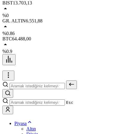
BIST
13.703,13
%0
GR. ALTIN
6.551,88
%0.86
BTC
64.488,00
%0.9
Esc
Piyasa
Altın