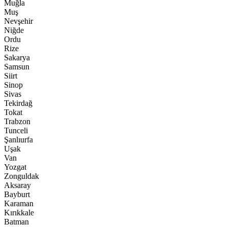
Muğla
Muş
Nevşehir
Niğde
Ordu
Rize
Sakarya
Samsun
Siirt
Sinop
Sivas
Tekirdağ
Tokat
Trabzon
Tunceli
Şanlıurfa
Uşak
Van
Yozgat
Zonguldak
Aksaray
Bayburt
Karaman
Kırıkkale
Batman