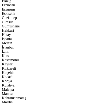
Elazığ
Erzincan
Erzurum
Eskişehir
Gaziantep
Giresun
Gümüşhane
Hakkari
Hatay
Isparta
Mersin
İstanbul
İzmir
Kars
Kastamonu
Kayseri
Kırklareli
Kırşehir
Kocaeli
Konya
Kütahya
Malatya
Manisa
Kahramanmaraş
Mardin