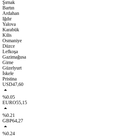
Şırnak
Bartın
Ardahan
Iğdır
Yalova
Karabük
Kilis
Osmaniye
Düzce
Lefkoşa
Gazimağusa
Girne
Güzelyurt
İskele
Pristina
USD
47,60
%0.05
EURO
55,15
%0.21
GBP
64,27
%0.24