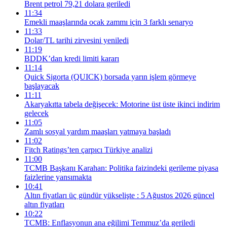
Brent petrol 79,21 dolara geriledi
11:34
Emekli maaşlarında ocak zammı için 3 farklı senaryo
11:33
Dolar/TL tarihi zirvesini yeniledi
11:19
BDDK’dan kredi limiti kararı
11:14
Quick Sigorta (QUICK) borsada yarın işlem görmeye
başlayacak
11:11
Akaryakıtta tabela değişecek: Motorine üst üste ikinci indirim
gelecek
11:05
Zamlı sosyal yardım maaşları yatmaya başladı
11:02
Fitch Ratings’ten çarpıcı Türkiye analizi
11:00
TCMB Başkanı Karahan: Politika faizindeki gerileme piyasa
faizlerine yansımakta
10:41
Altın fiyatları üç gündür yükselişte : 5 Ağustos 2026 güncel
altın fiyatları
10:22
TCMB: Enflasyonun ana eğilimi Temmuz’da geriledi