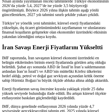
Nisan ayında yayımlanan önceki tahminlerde Türkiye ekonomisinin
2026’da yüzde 3,4, 2027’de ise yüzde 3,5 büyüyeceği
öngörülmüştü. Böylece 2026 yılına ilişkin tahmin aşağı yönlü
güncellenirken, 2027 yılı tahmini sınırlı şekilde yukarı çekildi.
Türkiye’ye yönelik yeni tahminler, küresel enerji fiyatlarındaki
yükselişin, dış ticaret görünümündeki zayıflamanın ve uluslararası
finansal koşulların gelişmekte olan ekonomiler üzerindeki etkisinin
yakından izlendiğini ortaya koydu.
İran Savaşı Enerji Fiyatlarını Yükseltti
IMF raporunda, İran savaşının küresel ekonomi üzerindeki en
belirgin etkilerinden birinin enerji fiyatlarında görülen artış olduğu
belirtildi. Şubat ayı sonunda ABD ile İsrail’in İran’a saldırmasının
ardından İran’ın İsrail’i ve ABD’nin müttefiki Körfez ülkelerini
hedef aldığı, petrol ve doğal gaz sevkiyatı açısından kritik öneme
sahip Hürmüz Boğazı’nı büyük ölçüde abluka altına aldığı aktarıldı.
Enerji fiyatlarının savaş öncesine kıyasla yaklaşık yüzde 25 daha
yüksek seviyede bulunduğu ifade edildi. Bu artışın küresel ölçekte
enflasyonist baskıları güçlendirdiği kaydedildi.
IMF, dünya genelinde enflasyonun 2026 yılında yüzde 4,7
seviyesinde gerçekleşeceğini tahmin etti. 2025 yılında küresel