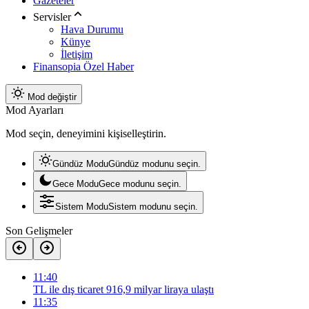
Gazeteler
Servisler
Hava Durumu
Künye
İletişim
Finansopia Özel Haber
Mod değiştir
Mod Ayarları
Mod seçin, deneyimini kişiselleştirin.
Gündüz Modu
Gündüz modunu seçin.
Gece Modu
Gece modunu seçin.
Sistem Modu
Sistem modunu seçin.
Son Gelişmeler
11:40
TL ile dış ticaret 916,9 milyar liraya ulaştı
11:35