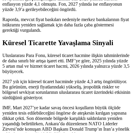
enflasyon yüzde 4,1 olmuştu. Fon, 2027 yılında ise enflasyonun
yüzde 3,9’a gerileyebileceğini öngördü.
Raporda, mevcut fiyat baskıları nedeniyle merkez bankalarının fiyat
istikrarını yeniden sağlamak için daha fazla çaba göstermesi
gerektiği vurgulandı.
Küresel Ticarette Yavaşlama Sinyali
Uluslararası Para Fonu, küresel ticaret hacmine ilişkin tahminlerinde
de daha sınırlı bir artışa işaret etti. IMF’ye göre, 2025 yılında yüzde
5 artan mal ve hizmet ticaret hacmi, 2026 yılında yalnızca yüzde 3,5
büyüyecek.
2027 yılı için küresel ticaret hacminde yüzde 4,3 artış öngörülüyor.
Bu görünüm, enerji fiyatlarındaki yükseliş, jeopolitik riskler ve
bölgesel sevkiyat sorunlarının uluslararası ticaret üzerindeki etkisinin
sürdüğünü gösteriyor.
IMF, Mart 2027’ye kadar savaş öncesi koşulların büyük ölçüde
yeniden tesis edilebileceğini öngörse de ateşkesin kırılgan yapısına
dikkat çekti. Son dönemde bölgede karşılıklı saldırıların yeniden
yaşandığı belirtilirken, Ankara’da düzenlenen NATO Liderler
Zirvesi’nde konuşan ABD Başkanı Donald Trump’ın İran’a yönelik