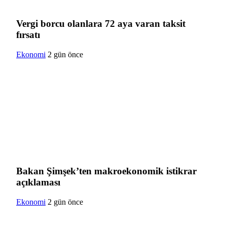
Vergi borcu olanlara 72 aya varan taksit
fırsatı
Ekonomi
2 gün önce
Bakan Şimşek’ten makroekonomik istikrar
açıklaması
Ekonomi
2 gün önce