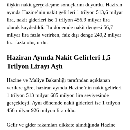
ilişkin nakit gerçekleşme sonuçlarını duyurdu. Haziran
ayında Hazine’nin nakit gelirleri 1 trilyon 513,6 milyar
lira, nakit giderleri ise 1 trilyon 456,9 milyar lira
olarak kaydedildi. Bu dönemde nakit dengesi 56,7
milyar lira fazla verirken, faiz dışı denge 240,2 milyar
lira fazla oluşturdu.
Haziran Ayında Nakit Gelirleri 1,5
Trilyon Lirayı Aştı
Hazine ve Maliye Bakanlığı tarafından açıklanan
verilere göre
, haziran ayında Hazine’nin nakit gelirleri
1 trilyon 513 milyar 685 milyon lira seviyesinde
gerçekleşti. Aynı dönemde nakit giderleri ise 1 trilyon
456 milyar 926 milyon lira oldu.
Gelir ve gider rakamları dikkate alındığında Hazine