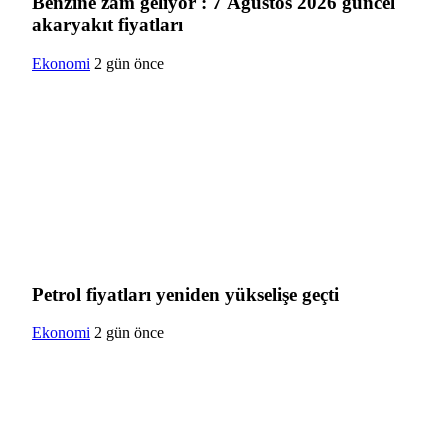
Benzine zam geliyor : 7 Ağustos 2026 güncel
akaryakıt fiyatları
Ekonomi
2 gün önce
Petrol fiyatları yeniden yükselişe geçti
Ekonomi
2 gün önce