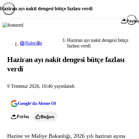
Haziran ayı nakit dengesi bütçe fazlası verdi
Paylaş
Haziran ayı nakit dengesi bütçe
Haberler
Ekonomi
fazlası verdi
Haziran ayı nakit dengesi bütçe fazlası
verdi
9 Temmuz 2026, 10:46
yayınlandı
Google'da Abone Ol
Paylaş
Beğen
Hazine ve Maliye Bakanlığı, 2026 yılı haziran ayına