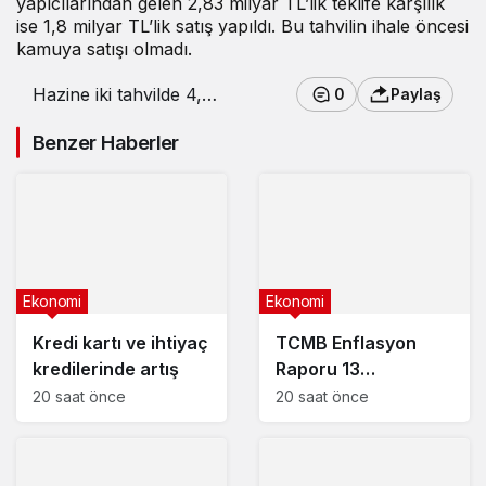
yapıcılarından gelen 2,83 milyar TL’lik teklife karşılık
ise 1,8 milyar TL’lik satış yapıldı. Bu tahvilin ihale öncesi
kamuya satışı olmadı.
Hazine iki tahvilde 4,87
0
Paylaş
milyar TL borçlandı
Benzer Haberler
Ekonomi
Ekonomi
Kredi kartı ve ihtiyaç
TCMB Enflasyon
kredilerinde artış
Raporu 13
Ağustos’ta
20 saat önce
20 saat önce