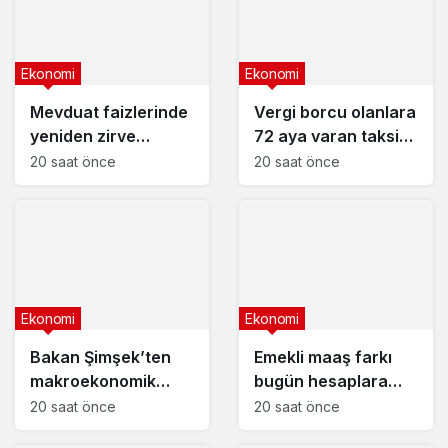
Ekonomi
Ekonomi
Mevduat faizlerinde
Vergi borcu olanlara
yeniden zirve
72 aya varan taksit
görüldü : 3 milyon
fırsatı
20 saat önce
20 saat önce
liranın aylık getirisi
ne kadar oldu?
Ekonomi
Ekonomi
Bakan Şimşek’ten
Emekli maaş farkı
makroekonomik
bugün hesaplara
istikrar açıklaması
yatıyor
20 saat önce
20 saat önce