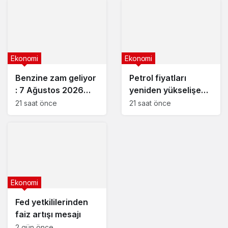
Ekonomi
Ekonomi
Benzine zam geliyor
Petrol fiyatları
: 7 Ağustos 2026
yeniden yükselişe
güncel akaryakıt
geçti
21 saat önce
21 saat önce
fiyatları
Ekonomi
Fed yetkililerinden
faiz artışı mesajı
2 gün önce