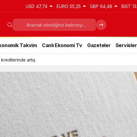
USD
47,74
EURO
55,25
GBP
64,48
BIST
13
konomik Takvim
Canlı Ekonomi Tv
Gazeteler
Servisler
 kredilerinde artış