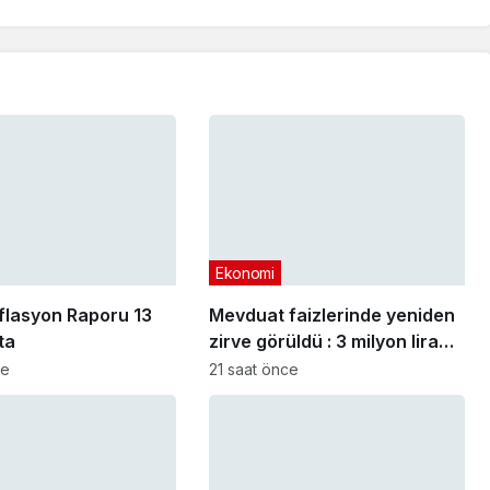
Ekonomi
lasyon Raporu 13
Mevduat faizlerinde yeniden
ta
zirve görüldü : 3 milyon liranın
aylık getirisi ne kadar oldu?
ce
21 saat önce