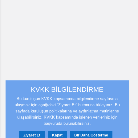
KVKK BİLGİLENDİRME
Bu kuruluşun KVKK kapsamında bilgilendirme sayfasına
ulaşmak için aşağıdaki “Ziyaret Et” butonuna tıklayınız. Bu
sayfada kuruluşun politikalarına ve aydınlatma metinlerine
ulaşabilirsiniz. KVKK kapsamında işlenen verileriniz için
başvuruda bulunabilirsiniz.
Ziyaret Et
Kapat
Bir Daha Gösterme