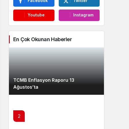
Facebook
Twitter
Youtube
Instagram
En Çok Okunan Haberler
TCMB Enflasyon Raporu 13
Ağustos’ta
2
Türker Vangölü Enerji (VEYAS) halka