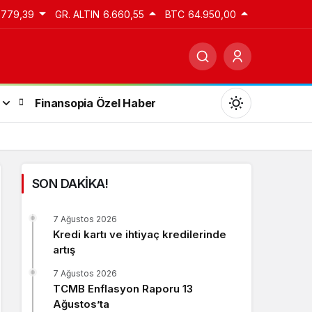
.779,39
GR. ALTIN
6.660,55
BTC
64.950,00
Finansopia Özel Haber
SON DAKİKA!
Gündüz Modu
7 Ağustos 2026
Gündüz modunu seçin.
Kredi kartı ve ihtiyaç kredilerinde
artış
Gece Modu
7 Ağustos 2026
Gece modunu seçin.
TCMB Enflasyon Raporu 13
Ağustos’ta