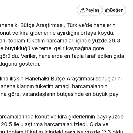
Paylaş
Beğen
anehalkı Bütçe Araştırması, Türkiye’de hanelerin
ut ve kira giderlerine ayırdığını ortaya koydu.
arı, toplam tüketim harcamaları içinde yüzde 29,3
 hane büyüklüğü ve temel gelir kaynağına göre
görüldü. Veriler, hanelerde en fazla israf edilen gıda
lduğunu gösterdi.
lına ilişkin Hanehalkı Bütçe Araştırması sonuçlarını
hanehalklarının tüketim amaçlı harcamalarının
. Buna göre, vatandaşların bütçesinde en büyük payı
arcamalarında konut ve kira giderlerinin payı yüzde
0,5 ile ulaştırma harcamaları izledi. Gıda ve
rın toplam tüketim içindeki payı ise yüzde 17,3 oldu.