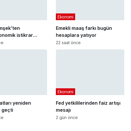
Ekonomi
mşek’ten
Emekli maaş farkı bugün
nomik istikrar
hesaplara yatıyor
sı
ce
22 saat önce
Ekonomi
yatları yeniden
Fed yetkililerinden faiz artışı
 geçti
mesajı
ce
2 gün önce