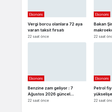
Ekonomi
Ekonomi
Vergi borcu olanlara 72 aya
Bakan Şi
varan taksit fırsatı
makroeko
açıklama
22 saat önce
22 saat ön
Ekonomi
Ekonomi
Benzine zam geliyor : 7
Petrol fi
Ağustos 2026 güncel
yükselişe
akaryakıt fiyatları
22 saat önce
22 saat ön