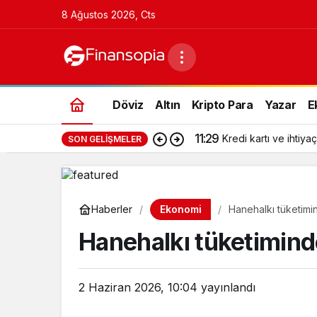
8 Ağustos 2026, Cts
Döviz
Altın
Kripto Para
Yazar
E
11:29
Kredi kartı ve ihtiyaç
SON GELIŞMELER
Ekonomi
Haberler
Hanehalkı tüketimin
Hanehalkı tüketiminde
2 Haziran 2026, 10:04
yayınlandı