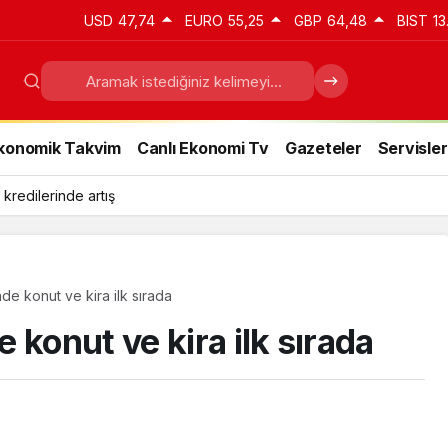
USD
47,74
EURO
55,25
GBP
64,48
BIST
13
konomik Takvim
Canlı Ekonomi Tv
Gazeteler
Servisler
 kredilerinde artış
de konut ve kira ilk sırada
 konut ve kira ilk sırada