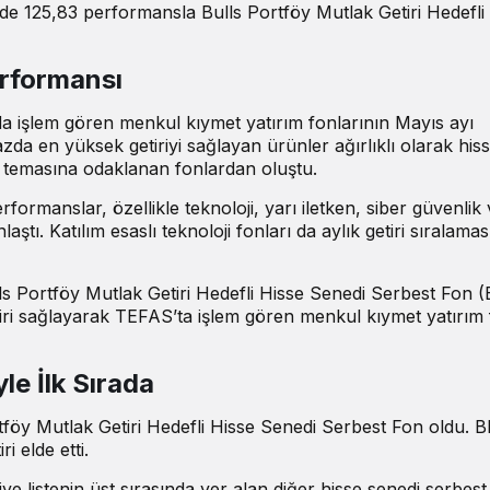
üzde 125,83 performansla Bulls Portföy Mutlak Getiri Hedefli
rformansı
a işlem gören menkul kıymet yatırım fonlarının Mayıs ayı
azda en yüksek getiriyi sağlayan ürünler ağırlıklı olarak his
on temasına odaklanan fonlardan oluştu.
formanslar, özellikle teknoloji, yarı iletken, siber güvenlik
aştı. Katılım esaslı teknoloji fonları da aylık getiri sıralama
ulls Portföy Mutlak Getiri Hedefli Hisse Senedi Serbest Fon
ri sağlayarak TEFAS’ta işlem gören menkul kıymet yatırım 
e İlk Sırada
tföy Mutlak Getiri Hedefli Hisse Senedi Serbest Fon oldu.
i elde etti.
ye listenin üst sırasında yer alan diğer hisse senedi serbest