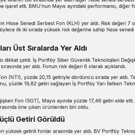
ne işaret etti. BMU’nun Mayıs ayındaki performansı, diğer f
ım Hisse Senedi Serbest Fon (KLH) yer aldı. Risk değeri 7 
ylece ilk iki sırada yüksek risk değerine sahip hisse senedi
arı Üst Sıralarda Yer Aldı
ı dikkat çekti. İş Portföy Siber Güvenlik Teknolojileri Deği
 sırasında yer aldı. Fonun risk değeri 6 olarak açıklandı.
n (NTI), yüzde 20,15 getiriyle dördüncü sırada yer aldı. Te
u, yüzde 19,82 getiri sağlayan İş Portföy Yarı İletken Tekno
işken Fon (SGT), Mayıs ayında yüzde 17,46 getiri elde etti.
arasında öne çıkan ürünlerden biri oldu.
üçlü Getiri Görüldü
en yüksek getirili fonlar arasında yer aldı. BV Portföy Teknol