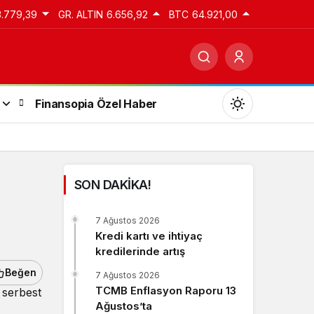
3.779,39
GR. ALTIN
6.656,92
BTC
64.921,00
Finansopia Özel Haber
SON DAKİKA!
Gündüz Modu
7 Ağustos 2026
Gündüz modunu seçin.
Kredi kartı ve ihtiyaç
kredilerinde artış
Gece Modu
Beğen
7 Ağustos 2026
Gece modunu seçin.
TCMB Enflasyon Raporu 13
 serbest
Ağustos’ta