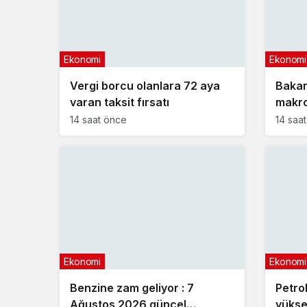
Ekonomi
Ekonomi
Vergi borcu olanlara 72 aya
Bakan
varan taksit fırsatı
makro
açıkl
14 saat önce
14 saa
Ekonomi
Ekonomi
Benzine zam geliyor : 7
Petrol
Ağustos 2026 güncel
yükse