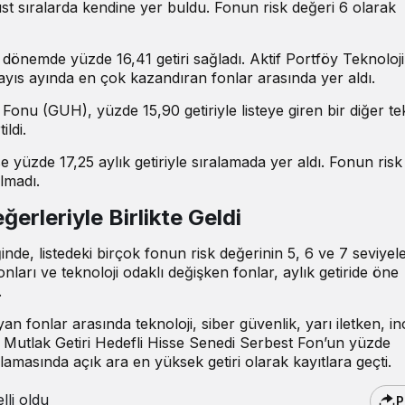
üst sıralarda kendine yer buldu. Fonun risk değeri 6 olarak
önemde yüzde 16,41 getiri sağladı. Aktif Portföy Teknoloji
yıs ayında en çok kazandıran fonlar arasında yer aldı.
onu (GUH), yüzde 15,90 getiriyle listeye giren bir diğer te
ildi.
 yüzde 17,25 aylık getiriyle sıralamada yer aldı. Fonun risk
ılmadı.
erleriyle Birlikte Geldi
ğinde, listedeki birçok fonun risk değerinin 5, 6 ve 7 seviyel
nları ve teknoloji odaklı değişken fonlar, aylık getiride öne
.
n fonlar arasında teknoloji, siber güvenlik, yarı iletken, 
föy Mutlak Getiri Hedefli Hisse Senedi Serbest Fon’un yüzde
lamasında açık ara en yüksek getiri olarak kayıtlara geçti.
li oldu
P