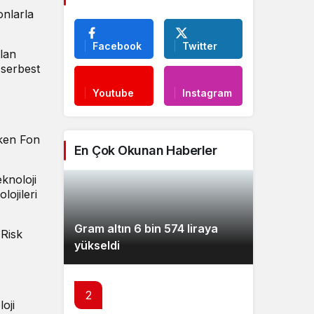
onlarla
Facebook
Twitter
olan
 serbest
Youtube
Instagram
şken Fon
En Çok Okunan Haberler
knoloji
lojileri
Gram altın 6 bin 574 liraya
 Risk
yükseldi
2
oji