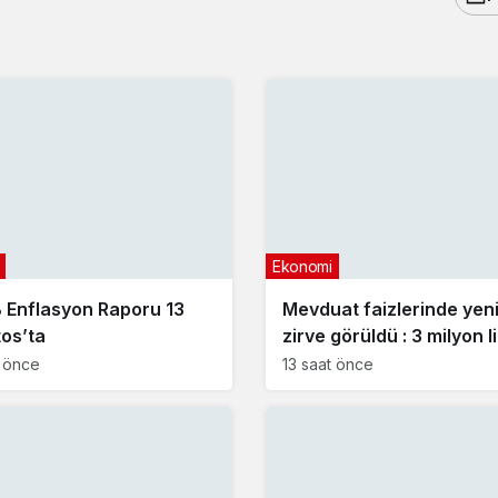
Ekonomi
Enflasyon Raporu 13
Mevduat faizlerinde yen
os’ta
zirve görüldü : 3 milyon l
aylık getirisi ne kadar ol
t önce
13 saat önce