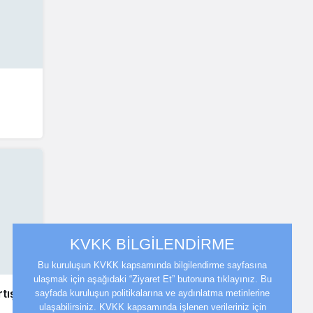
KVKK BİLGİLENDİRME
Bu kuruluşun KVKK kapsamında bilgilendirme sayfasına
ulaşmak için aşağıdaki “Ziyaret Et” butonuna tıklayınız. Bu
tışı
sayfada kuruluşun politikalarına ve aydınlatma metinlerine
ulaşabilirsiniz. KVKK kapsamında işlenen verileriniz için