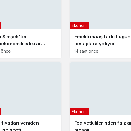
Ekonomi
 Şimşek’ten
Emekli maaş farkı bugün
ekonomik istikrar
hesaplara yatıyor
aması
t önce
14 saat önce
Ekonomi
 fiyatları yeniden
Fed yetkililerinden faiz ar
lişe geçti
mesajı