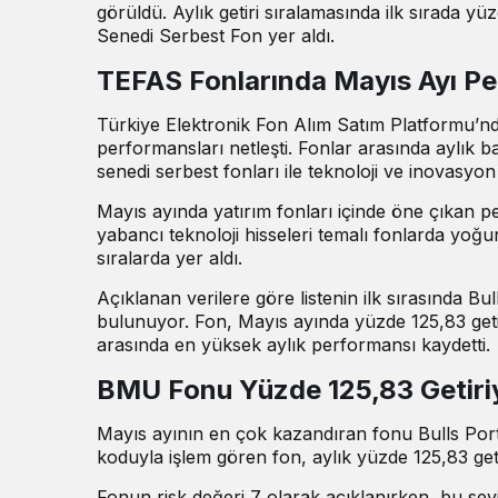
görüldü. Aylık getiri sıralamasında ilk sırada y
Senedi Serbest Fon yer aldı.
TEFAS Fonlarında Mayıs Ayı Pe
Türkiye Elektronik Fon Alım Satım Platformu’nd
performansları netleşti. Fonlar arasında aylık b
senedi serbest fonları ile teknoloji ve inovasy
Mayıs ayında yatırım fonları içinde öne çıkan per
yabancı teknoloji hisseleri temalı fonlarda yoğunl
sıralarda yer aldı.
Açıklanan
verilere göre
listenin ilk sırasında B
bulunuyor. Fon, Mayıs ayında yüzde 125,83 geti
arasında en yüksek aylık performansı kaydetti.
BMU Fonu Yüzde 125,83 Getiriyl
Mayıs ayının en çok kazandıran fonu Bulls Por
koduyla işlem gören fon, aylık yüzde 125,83 getir
Fonun risk değeri 7 olarak açıklanırken, bu sevi