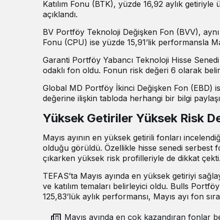
Katılım Fonu (BTK), yüzde 16,92 aylık getiriyle 
açıklandı.
BV Portföy Teknoloji Değişken Fon (BVV), aynı d
Fonu (CPU) ise yüzde 15,91’lik performansla Ma
Garanti Portföy Yabancı Teknoloji Hisse Senedi F
odaklı fon oldu. Fonun risk değeri 6 olarak belirt
Global MD Portföy İkinci Değişken Fon (EBD) ise
değerine ilişkin tabloda herhangi bir bilgi paylaş
Yüksek Getiriler Yüksek Risk Değ
Mayıs ayının en yüksek getirili fonları incelendi
olduğu görüldü. Özellikle hisse senedi serbest fo
çıkarken yüksek risk profilleriyle de dikkat çekti
TEFAS’ta Mayıs ayında en yüksek getiriyi sağlaya
ve katılım temaları belirleyici oldu. Bulls Port
125,83’lük aylık performansı, Mayıs ayı fon sıra
Mayıs ayında en çok kazandıran fonlar bel