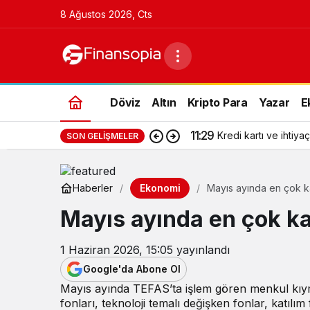
8 Ağustos 2026, Cts
Döviz
Altın
Kripto Para
Yazar
E
11:29
Kredi kartı ve ihtiyaç
SON GELIŞMELER
Ekonomi
Haberler
Mayıs ayında en çok ka
Mayıs ayında en çok ka
1 Haziran 2026, 15:05
yayınlandı
Google'da Abone Ol
Mayıs ayında TEFAS’ta işlem gören menkul kıyme
fonları, teknoloji temalı değişken fonlar, katılı