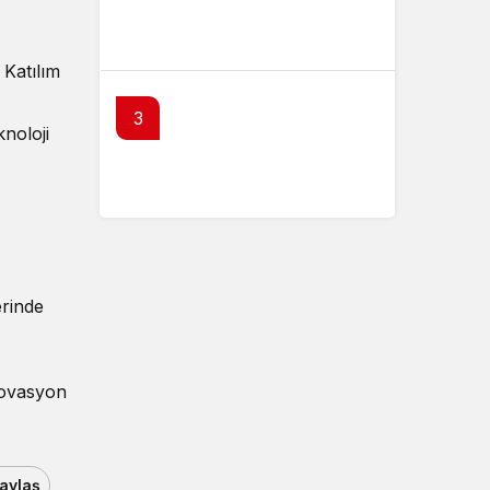
Çitlekçi Mağazacılık (CITAS)
halka arz tarihleri açıklandı
 Katılım
3
knoloji
Benzine zam geliyor : 7
Ağustos 2026 güncel
akaryakıt fiyatları
erinde
inovasyon
aylaş