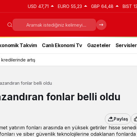
USD
47,71
EURO
55,23
GBP
64,48
BIST
1
konomik Takvim
Canlı Ekonomi Tv
Gazeteler
Servisler
 kredilerinde artış
zandıran fonlar belli oldu
zandıran fonlar belli oldu
Paylaş
t yatırım fonları arasında en yüksek getiriler hisse senedi
m fonları ve siber güvenlik teknolojilerine odaklanan fonlarda