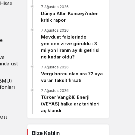
 Hisse
Sistem Modu
7 Ağustos 2026
Sistem modunu seçin.
Dünya Altın Konseyi’nden
kritik rapor
7 Ağustos 2026
Mevduat faizlerinde
se
yeniden zirve görüldü : 3
milyon liranın aylık getirisi
ne kadar oldu?
 ve
sında üst
7 Ağustos 2026
Vergi borcu olanlara 72 aya
varan taksit fırsatı
 (BMU)
fonları
7 Ağustos 2026
Türker Vangölü Enerji
(VEYAS) halka arz tarihleri
açıklandı
 BMU
Bize Katılın