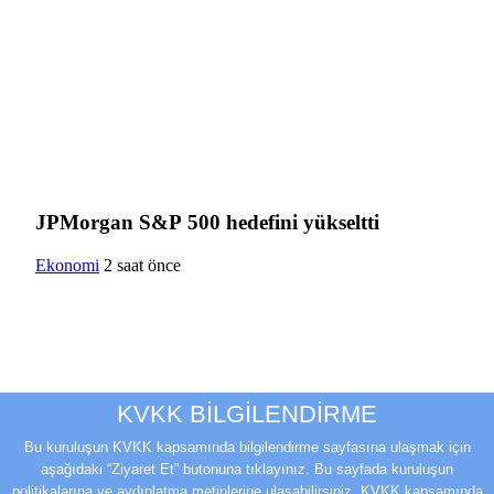
JPMorgan S&P 500 hedefini yükseltti
Ekonomi
2 saat önce
KVKK BİLGİLENDİRME
Bu kuruluşun KVKK kapsamında bilgilendirme sayfasına ulaşmak için
aşağıdaki “Ziyaret Et” butonuna tıklayınız. Bu sayfada kuruluşun
politikalarına ve aydınlatma metinlerine ulaşabilirsiniz. KVKK kapsamında