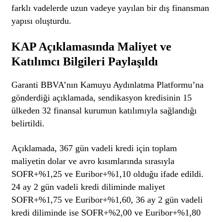
farklı vadelerde uzun vadeye yayılan bir dış finansman
yapısı oluşturdu.
KAP Açıklamasında Maliyet ve
Katılımcı Bilgileri Paylaşıldı
Garanti BBVA’nın Kamuyu Aydınlatma Platformu’na
gönderdiği açıklamada, sendikasyon kredisinin 15
ülkeden 32 finansal kurumun katılımıyla sağlandığı
belirtildi.
Açıklamada, 367 gün vadeli kredi için toplam
maliyetin dolar ve avro kısımlarında sırasıyla
SOFR+%1,25 ve Euribor+%1,10 olduğu ifade edildi.
24 ay 2 gün vadeli kredi diliminde maliyet
SOFR+%1,75 ve Euribor+%1,60, 36 ay 2 gün vadeli
kredi diliminde ise SOFR+%2,00 ve Euribor+%1,80