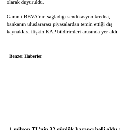
olarak duyuruldu.
Garanti BBVA’nın sağladığı sendikasyon kredisi,
bankanın uluslararası piyasalardan temin ettiği dış
kaynaklara ilişkin KAP bildirimleri arasında yer aldı.
Benzer Haberler
1 milyon TL’nin 32 günlük kazancı belli oldu :