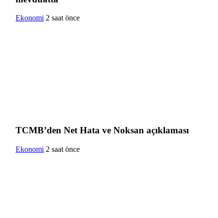
Ekonomi
2 saat önce
TCMB’den Net Hata ve Noksan açıklaması
Ekonomi
2 saat önce