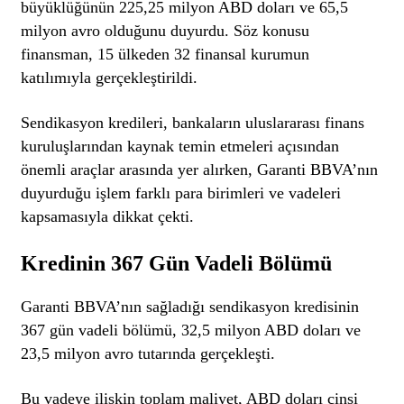
büyüklüğünün 225,25 milyon ABD doları ve 65,5
milyon avro olduğunu duyurdu. Söz konusu
finansman, 15 ülkeden 32 finansal kurumun
katılımıyla gerçekleştirildi.
Sendikasyon kredileri, bankaların uluslararası finans
kuruluşlarından kaynak temin etmeleri açısından
önemli araçlar arasında yer alırken, Garanti BBVA’nın
duyurduğu işlem farklı para birimleri ve vadeleri
kapsamasıyla dikkat çekti.
Kredinin 367 Gün Vadeli Bölümü
Garanti BBVA’nın sağladığı sendikasyon kredisinin
367 gün vadeli bölümü, 32,5 milyon ABD doları ve
23,5 milyon avro tutarında gerçekleşti.
Bu vadeye ilişkin toplam maliyet, ABD doları cinsi