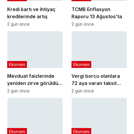
Kredi kartı ve ihtiyaç
TCMB Enflasyon
kredilerinde artış
Raporu 13 Ağustos’ta
2 gün önce
2 gün önce
Ekonomi
Ekonomi
Mevduat faizlerinde
Vergi borcu olanlara
yeniden zirve görüldü :
72 aya varan taksit
3 milyon liranın aylık
fırsatı
2 gün önce
2 gün önce
getirisi ne kadar oldu?
Ekonomi
Ekonomi