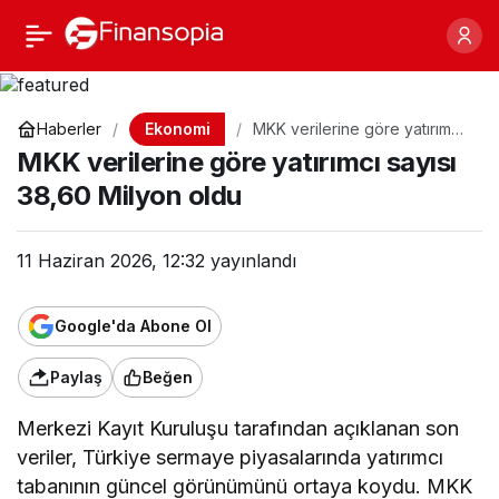
MKK verilerine göre
Paylaş
yatırımcı sayısı 38,60
Ekonomi
Haberler
MKK verilerine göre yatırımcı
sayısı 38,60 Milyon oldu
Milyon oldu
MKK verilerine göre yatırımcı sayısı
38,60 Milyon oldu
11 Haziran 2026, 12:32
yayınlandı
Google'da Abone Ol
Paylaş
Beğen
Merkezi Kayıt Kuruluşu tarafından açıklanan son
veriler, Türkiye sermaye piyasalarında yatırımcı
tabanının güncel görünümünü ortaya koydu. MKK