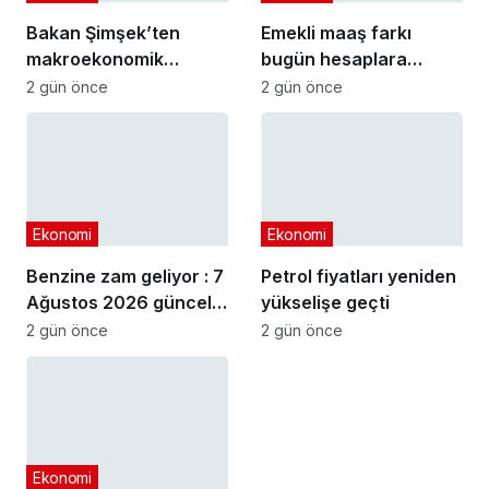
Bakan Şimşek’ten
Emekli maaş farkı
makroekonomik
bugün hesaplara
istikrar açıklaması
yatıyor
2 gün önce
2 gün önce
Ekonomi
Ekonomi
Benzine zam geliyor : 7
Petrol fiyatları yeniden
Ağustos 2026 güncel
yükselişe geçti
akaryakıt fiyatları
2 gün önce
2 gün önce
Ekonomi