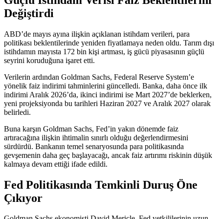
Değiştirdi
ABD’de mayıs ayına ilişkin açıklanan istihdam verileri, para
politikası beklentilerinde yeniden fiyatlamaya neden oldu. Tarım dışı
istihdamın mayısta 172 bin kişi artması, iş gücü piyasasının güçlü
seyrini koruduğuna işaret etti.
Verilerin ardından Goldman Sachs, Federal Reserve System’e
yönelik faiz indirimi tahminlerini güncelledi. Banka, daha önce ilk
indirimi Aralık 2026’da, ikinci indirimi ise Mart 2027’de beklerken,
yeni projeksiyonda bu tarihleri Haziran 2027 ve Aralık 2027 olarak
belirledi.
Buna karşın Goldman Sachs, Fed’in yakın dönemde faiz
artıracağına ilişkin ihtimalin sınırlı olduğu değerlendirmesini
sürdürdü. Bankanın temel senaryosunda para politikasında
gevşemenin daha geç başlayacağı, ancak faiz artırımı riskinin düşük
kalmaya devam ettiği ifade edildi.
Fed Politikasında Temkinli Duruş Öne
Çıkıyor
Goldman Sachs ekonomisti David Mericle, Fed yetkililerinin uzun