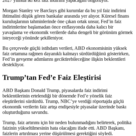
2027 yılında iki kez faiz indirimi yapacağını öngörüyor.
Morgan Stanley ve Barclays gibi kurumlar da bu yıl faiz indirimi
ihtimalini düşük gören bankalar arasında yer alıyor. Küresel finans
kuruluşlarının tahminlerinde öne çıkan ortak unsur, Fed’in faiz
indirimlerine başlamadan önce enflasyonda daha kalıcı bir
yavaşlama ve ekonomik verilerde daha dengeli bir görünüm görmek
isteyeceği yönünde şekilleniyor.
Bu çerçevede güçlü istihdam verileri, ABD ekonomisinin yüksek
faiz ortamına rağmen dayanıklı kalmayı sürdürdüğünü gösterirken,
Fed’in gevşeme adımlarını geciktirebileceğine ilişkin beklentileri
destekliyor.
Trump’tan Fed’e Faiz Eleştirisi
ABD Başkanı Donald Trump, piyasalarda faiz indirimi
beklentilerinin ertelendiği bir dönemde Fed’e yönelik faiz
eleştirilerini sürdürdü. Trump, NBC’ye verdiği röportajda güçlü
ekonomik verilerin faiz artışı endişesiyle piyasalar üzerinde baskı
oluşturduğunu savundu.
Trump, faiz artırımı için bir neden bulunmadığını belirterek, politika
faizinin yükseltilmesinin hata olacağını
ifade etti
. ABD Başkanı,
faizlerin artırılması yerine düşürülmesi gerektiğini
söyledi
.