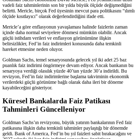
vadeli faiz tahminlerinin son bir yılda büyük ölçüde değişmediğini
belirtti
. Mericle, birçok Fed üyesinin mevcut para politikasını “ılımlı
ölçüde kısıtlayıcı” olarak değerlendirdiğini
ifade etti
.
Mericle’a göre enflasyonun yavaşlaması halinde faizlerin zaman
içinde daha normal seviyelere dönmesi mümkün olabilir. Ancak
güçlü istihdam verileri ve enflasyon görünümüne ilişkin
belirsizlikler, Fed’in faiz indirimleri konusunda daha temkinli
hareket etmesine neden oluyor.
Goldman Sachs, temel senaryosunda gelecek yıl iki adet 25 baz
puanlık faiz indirimi öngörmeye devam ediyor. Ancak bankanın bu
senaryoya verdiği olasılık yüzde 40’tan yüzde 30’a indirildi. Bu
revizyon, Fed’in faiz indirimlerine başlama takviminin ekonomik
verilerdeki güçlü görünüme bağlı olarak daha ileri bir döneme
kayabileceğini gösteriyor.
Küresel Bankalarda Faiz Patikası
Tahminleri Güncelleniyor
Goldman Sachs’ın revizyonu, büyük yatırım bankalarının Fed faiz
patikasına ilişkin daha temkinli tahminler paylaştığı bir dönemde
geldi. Bank of America, Fed’in bu yıl faizleri sabit bırakacağını ve