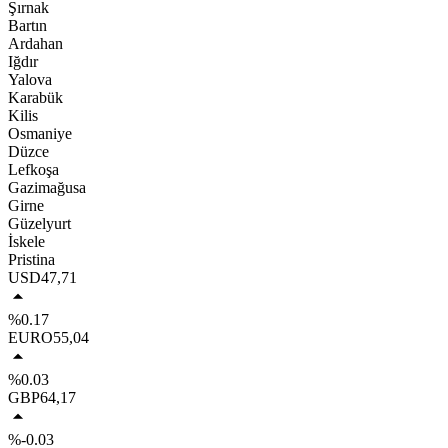
Şırnak
Bartın
Ardahan
Iğdır
Yalova
Karabük
Kilis
Osmaniye
Düzce
Lefkoşa
Gazimağusa
Girne
Güzelyurt
İskele
Pristina
USD
47,71
%0.17
EURO
55,04
%0.03
GBP
64,17
%-0.03