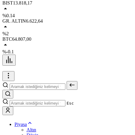
BIST
13.818,17
%0.14
GR. ALTIN
6.622,64
%2
BTC
64.807,00
%-0.1
Esc
Piyasa
Altın