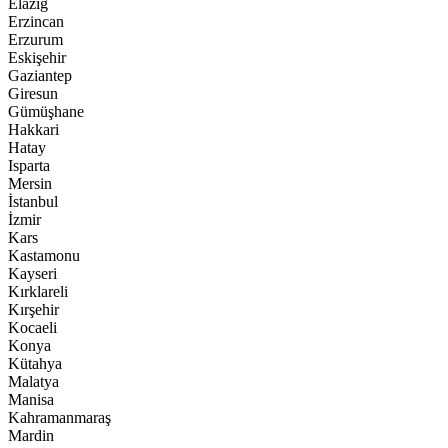
Elazığ
Erzincan
Erzurum
Eskişehir
Gaziantep
Giresun
Gümüşhane
Hakkari
Hatay
Isparta
Mersin
İstanbul
İzmir
Kars
Kastamonu
Kayseri
Kırklareli
Kırşehir
Kocaeli
Konya
Kütahya
Malatya
Manisa
Kahramanmaraş
Mardin