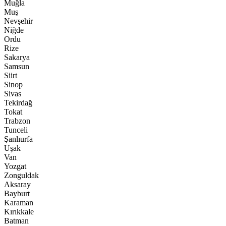
Muğla
Muş
Nevşehir
Niğde
Ordu
Rize
Sakarya
Samsun
Siirt
Sinop
Sivas
Tekirdağ
Tokat
Trabzon
Tunceli
Şanlıurfa
Uşak
Van
Yozgat
Zonguldak
Aksaray
Bayburt
Karaman
Kırıkkale
Batman