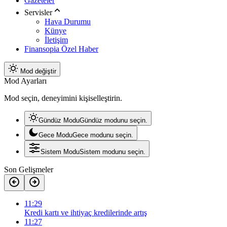
Gazeteler
Servisler
Hava Durumu
Künye
İletişim
Finansopia Özel Haber
Mod değiştir
Mod Ayarları
Mod seçin, deneyimini kişiselleştirin.
Gündüz Modu
Gündüz modunu seçin.
Gece Modu
Gece modunu seçin.
Sistem Modu
Sistem modunu seçin.
Son Gelişmeler
11:29
Kredi kartı ve ihtiyaç kredilerinde artış
11:27