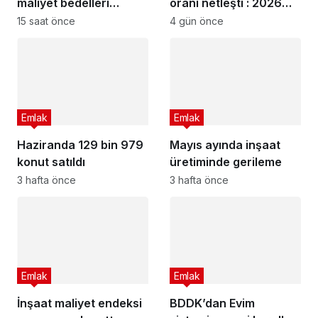
maliyet bedelleri
oranı netleşti : 2026
güncellendi
Ağustos ayı kira artış
15 saat önce
4 gün önce
oranı ne kadar oldu?
Emlak
Emlak
Haziranda 129 bin 979
Mayıs ayında inşaat
konut satıldı
üretiminde gerileme
3 hafta önce
3 hafta önce
Emlak
Emlak
İnşaat maliyet endeksi
BDDK’dan Evim