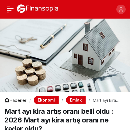
Mart ayı kira artış oranı
Paylaş
belli oldu : 2026 Mart ayı
kira artış oranı ne kadar
oldu?
Ekonomi
Emlak
Haberler
Mart ayı kira
artış oranı belli
Mart ayı kira artış oranı belli oldu :
oldu : 2026
Mart ayı kira
2026 Mart ayı kira artış oranı ne
artış oranı ne
kadar oldu?
kadar oldu?