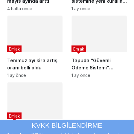
mayıs ayında arttı
sistemine yeni kurallar
geldi
4 hafta önce
1 ay önce
Emlak
Emlak
Temmuz ayı kira artış
Tapuda “Güvenli
oranı belli oldu
Ödeme Sistemi”
ertelendi
1 ay önce
1 ay önce
Emlak
KVKK BİLGİLENDİRME
1 milyon TL konut