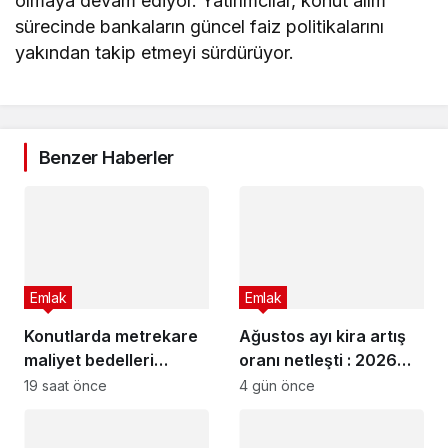
olmaya devam ediyor. Yatırımcılar, konut alım
sürecinde bankaların güncel faiz politikalarını
yakından takip etmeyi sürdürüyor.
Benzer Haberler
Emlak
Emlak
Konutlarda metrekare
Ağustos ayı kira artış
maliyet bedelleri
oranı netleşti : 2026
güncellendi
Ağustos ayı kira artış
19 saat önce
4 gün önce
oranı ne kadar oldu?