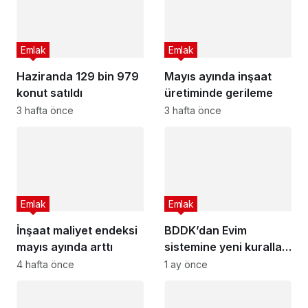
Emlak
Emlak
Haziranda 129 bin 979
Mayıs ayında inşaat
konut satıldı
üretiminde gerileme
3 hafta önce
3 hafta önce
Emlak
Emlak
İnşaat maliyet endeksi
BDDK’dan Evim
mayıs ayında arttı
sistemine yeni kurallar
geldi
4 hafta önce
1 ay önce