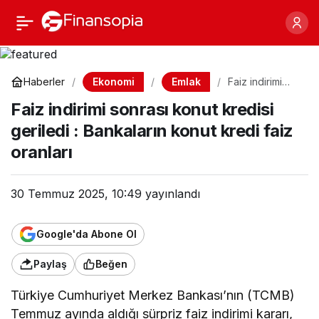
Faiz indirimi sonrası
Paylaş
konut kredisi geriledi :
Ekonomi
Emlak
Haberler
Faiz indirimi
sonrası konut
Bankaların konut kredi
Faiz indirimi sonrası konut kredisi
kredisi geriledi
: Bankaların
geriledi : Bankaların konut kredi faiz
konut kredi faiz
faiz oranları
oranları
oranları
30 Temmuz 2025, 10:49
yayınlandı
Google'da Abone Ol
Paylaş
Beğen
Türkiye Cumhuriyet Merkez Bankası’nın (TCMB)
Temmuz ayında aldığı sürpriz faiz indirimi kararı,