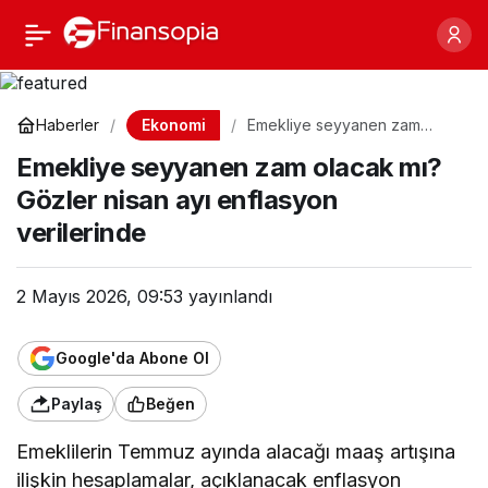
Emekliye seyyanen zam
Paylaş
olacak mı? Gözler nisan
Ekonomi
Haberler
Emekliye seyyanen zam
olacak mı? Gözler nisan ayı
ayı enflasyon
Emekliye seyyanen zam olacak mı?
enflasyon verilerinde
Gözler nisan ayı enflasyon
verilerinde
verilerinde
2 Mayıs 2026, 09:53
yayınlandı
Google'da Abone Ol
Paylaş
Beğen
Emeklilerin Temmuz ayında alacağı maaş artışına
ilişkin hesaplamalar, açıklanacak enflasyon