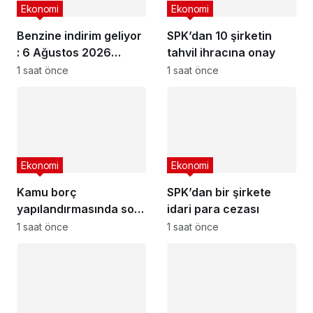
Ekonomi
Ekonomi
Benzine indirim geliyor
SPK’dan 10 şirketin
: 6 Ağustos 2026
tahvil ihracına onay
güncel akaryakıt
1 saat önce
1 saat önce
fiyatları
Ekonomi
Ekonomi
Kamu borç
SPK’dan bir şirkete
yapılandırmasında son
idari para cezası
başvuru tarihi
1 saat önce
1 saat önce
yaklaşıyor