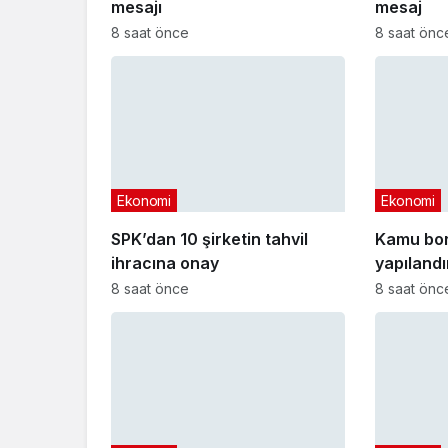
mesajı
mesaj
8 saat önce
8 saat önc
Ekonomi
Ekonomi
SPK’dan 10 şirketin tahvil
Kamu bo
ihracına onay
yapıland
başvuru t
8 saat önce
8 saat önc