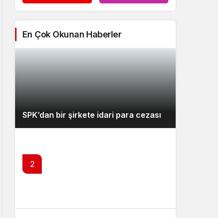
En Çok Okunan Haberler
SPK’dan bir şirkete idari para cezası
2
SPK’dan izinsiz kripto platformlarına
erişim engeli