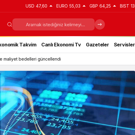
USD
47,60
EURO
55,03
GBP
64,25
BIST
13
konomik Takvim
Canlı Ekonomi Tv
Gazeteler
Servisler
e maliyet bedelleri güncellendi