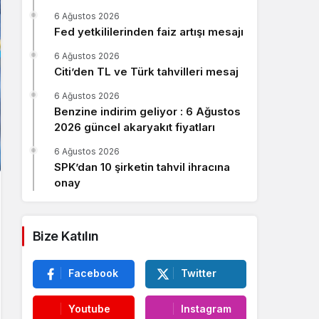
Sistem Modu
6 Ağustos 2026
Sistem modunu seçin.
Fed yetkililerinden faiz artışı mesajı
6 Ağustos 2026
Citi’den TL ve Türk tahvilleri mesaj
6 Ağustos 2026
Benzine indirim geliyor : 6 Ağustos
2026 güncel akaryakıt fiyatları
6 Ağustos 2026
SPK’dan 10 şirketin tahvil ihracına
onay
Bize Katılın
Facebook
Twitter
Youtube
Instagram