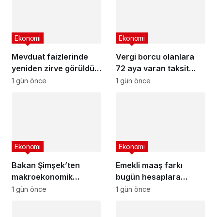
Ekonomi
Ekonomi
Mevduat faizlerinde
Vergi borcu olanlara
yeniden zirve görüldü :
72 aya varan taksit
3 milyon liranın aylık
fırsatı
1 gün önce
1 gün önce
getirisi ne kadar oldu?
Ekonomi
Ekonomi
Bakan Şimşek’ten
Emekli maaş farkı
makroekonomik
bugün hesaplara
istikrar açıklaması
yatıyor
1 gün önce
1 gün önce