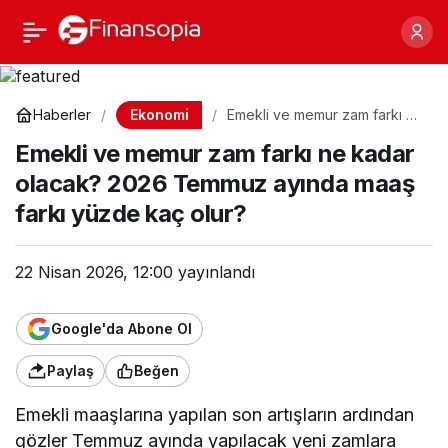
Emekli ve memur zam
Paylaş
farkı ne kadar olacak?
Ekonomi
Haberler
Emekli ve memur zam farkı ne
kadar olacak? 2026 Temmuz
2026 Temmuz ayında
Emekli ve memur zam farkı ne kadar
ayında maaş farkı yüzde kaç
olur?
olacak? 2026 Temmuz ayında maaş
maaş farkı yüzde kaç
farkı yüzde kaç olur?
olur?
22 Nisan 2026, 12:00
yayınlandı
Google'da Abone Ol
Paylaş
Beğen
Emekli maaşlarına yapılan son artışların ardından
gözler Temmuz ayında yapılacak yeni zamlara