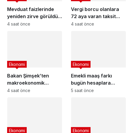
Mevduat faizlerinde
Vergi borcu olanlara
yeniden zirve görüldü :
72 aya varan taksit
3 milyon liranın aylık
fırsatı
4 saat önce
4 saat önce
getirisi ne kadar oldu?
Ekonomi
Ekonomi
Bakan Şimşek’ten
Emekli maaş farkı
makroekonomik
bugün hesaplara
istikrar açıklaması
yatıyor
4 saat önce
5 saat önce
Ekonomi
Ekonomi