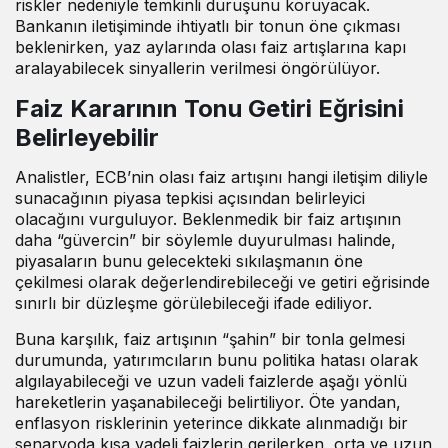
riskler nedeniyle temkinli duruşunu koruyacak.
Bankanın iletişiminde ihtiyatlı bir tonun öne çıkması
beklenirken, yaz aylarında olası faiz artışlarına kapı
aralayabilecek sinyallerin verilmesi öngörülüyor.
Faiz Kararının Tonu Getiri Eğrisini
Belirleyebilir
Analistler, ECB’nin olası faiz artışını hangi iletişim diliyle
sunacağının piyasa tepkisi açısından belirleyici
olacağını vurguluyor. Beklenmedik bir faiz artışının
daha “güvercin” bir söylemle duyurulması halinde,
piyasaların bunu gelecekteki sıkılaşmanın öne
çekilmesi olarak değerlendirebileceği ve getiri eğrisinde
sınırlı bir düzleşme görülebileceği ifade ediliyor.
Buna karşılık, faiz artışının “şahin” bir tonla gelmesi
durumunda, yatırımcıların bunu politika hatası olarak
algılayabileceği ve uzun vadeli faizlerde aşağı yönlü
hareketlerin yaşanabileceği belirtiliyor. Öte yandan,
enflasyon risklerinin yeterince dikkate alınmadığı bir
senaryoda kısa vadeli faizlerin gerilerken, orta ve uzun