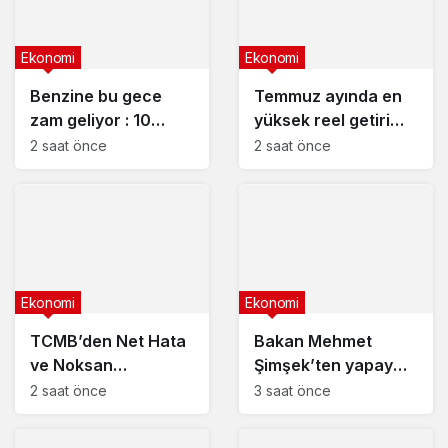
Ekonomi
Ekonomi
Benzine bu gece
Temmuz ayında en
zam geliyor : 10
yüksek reel getiri
Ağustos 2026
mevduatta
2 saat önce
2 saat önce
güncel akaryakıt
fiyatları
Ekonomi
Ekonomi
TCMB’den Net Hata
Bakan Mehmet
ve Noksan
Şimşek’ten yapay
açıklaması
zeka duyurusu
2 saat önce
3 saat önce