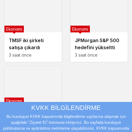
Ekonomi
Ekonomi
TMSF iki şirketi
JPMorgan S&P 500
satışa çıkardı
hedefini yükseltti
3 saat önce
3 saat önce
Ekonomi
KVKK BİLGİLENDİRME
Brent petrol 83,57
Bu kuruluşun KVKK kapsamında bilgilendirme sayfasına ulaşmak için
dolardan işlem
aşağıdaki “Ziyaret Et” butonuna tıklayınız. Bu sayfada kuruluşun
görüyor
3 saat önce
politikalarına ve aydınlatma metinlerine ulaşabilirsiniz. KVKK kapsamında