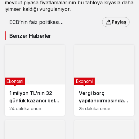
mevcut piyasa fiyatlamalarının bu tabloya kıyasla daha
iyimser kaldığı vurgulanıyor.
ECB’nin faiz politikası
Paylaş
görüş ayrılığına yol açtı
Benzer Haberler
Ekonomi
Ekonomi
1 milyon TL’nin 32
Vergi borç
günlük kazancı belli
yapılandırmasında
oldu : En yüksek
son gün yaklaşıyor
24 dakika önce
25 dakika önce
mevduat faizi veren
bankalar