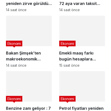
yeniden zirve görüldü :
72 aya varan taksit
3 milyon liranın aylık
fırsatı
14 saat önce
14 saat önce
getirisi ne kadar oldu?
Ekonomi
Ekonomi
Bakan Şimşek’ten
Emekli maaş farkı
makroekonomik
bugün hesaplara
istikrar açıklaması
yatıyor
14 saat önce
15 saat önce
Ekonomi
Ekonomi
Benzine zam geliyor : 7
Petrol fiyatları yeniden