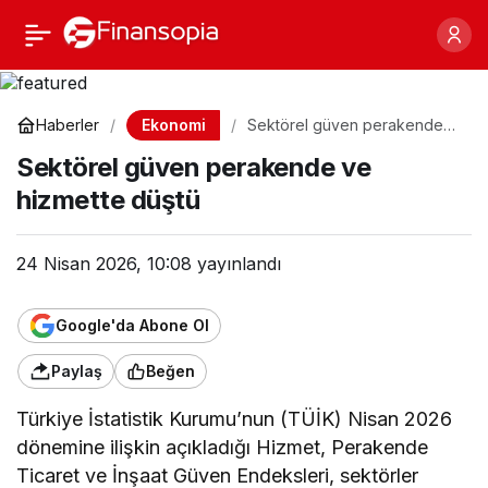
Sektörel güven
Paylaş
perakende ve hizmette
Ekonomi
Haberler
Sektörel güven perakende
ve hizmette düştü
düştü
Sektörel güven perakende ve
hizmette düştü
24 Nisan 2026, 10:08
yayınlandı
Google'da Abone Ol
Paylaş
Beğen
Türkiye İstatistik Kurumu’nun (TÜİK) Nisan 2026
dönemine ilişkin açıkladığı Hizmet, Perakende
Ticaret ve İnşaat Güven Endeksleri, sektörler