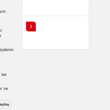
SPK’dan 10 şirketin tahvil
ihracına onay
yor.
n
3
l
z
SPK’dan 4 kişi hakkında suç
duyurusu kararı
iyatının
 ise
ar ve
aylaş