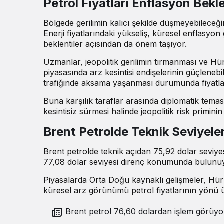
Petrol Fiyatları Enflasyon Bekle
Bölgede gerilimin kalıcı şekilde düşmeyebileceğine
Enerji fiyatlarındaki yükseliş, küresel enflasyo
beklentiler açısından da önem taşıyor.
Uzmanlar, jeopolitik gerilimin tırmanması ve Hü
piyasasında arz kesintisi endişelerinin güçlenebi
trafiğinde aksama yaşanması durumunda fiyatlard
Buna karşılık taraflar arasında diplomatik tem
kesintisiz sürmesi halinde jeopolitik risk priminin 
Brent Petrolde Teknik Seviyele
Brent petrolde teknik açıdan 75,92 dolar seviyes
77,08 dolar seviyesi direnç konumunda bulunu
Piyasalarda Orta Doğu kaynaklı gelişmeler, Hürmü
küresel arz görünümü petrol fiyatlarının yönü ü
Brent petrol 76,60 dolardan işlem görüyo