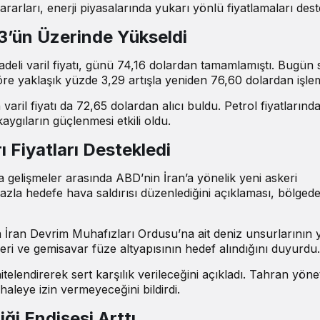
kararları, enerji piyasalarında yukarı yönlü fiyatlamaları dest
3’ün Üzerinde Yükseldi
eli varil fiyatı, günü 74,16 dolardan tamamlamıştı. Bugün 
göre yaklaşık yüzde 3,29 artışla yeniden 76,60 dolardan işle
ril fiyatı da 72,65 dolardan alıcı buldu. Petrol fiyatlarında
kaygıların güçlenmesi etkili oldu.
ı Fiyatları Destekledi
ca gelişmeler arasında ABD’nin İran’a yönelik yeni askeri
azla hedefe hava saldırısı düzenlediğini açıklaması, bölgede 
 İran Devrim Muhafızları Ordusu’na ait deniz unsurlarının y
eri ve gemisavar füze altyapısının hedef alındığını duyurdu.
nitelendirerek sert karşılık verileceğini
açıkladı
. Tahran yöne
leye izin vermeyeceğini bildirdi.
i Endişesi Arttı