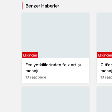
Benzer Haberler
Ekonomi
Ekonomi
Fed yetkililerinden faiz artışı
Citi’d
mesajı
mesa
10 saat önce
10 saa