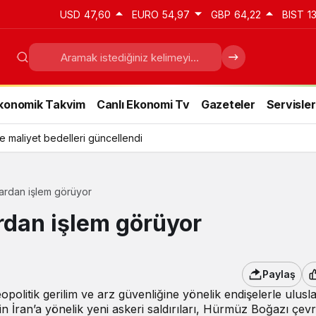
USD
47,60
EURO
54,97
GBP
64,22
BIST
1
konomik Takvim
Canlı Ekonomi Tv
Gazeteler
Servisler
e maliyet bedelleri güncellendi
lardan işlem görüyor
ardan işlem görüyor
Paylaş
eopolitik gerilim ve arz güvenliğine yönelik endişelerle ulusl
n İran’a yönelik yeni askeri saldırıları, Hürmüz Boğazı çev