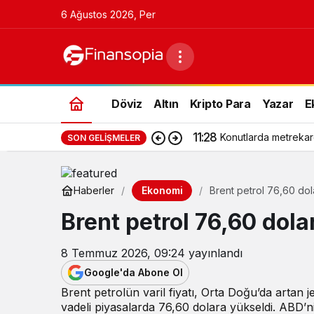
6 Ağustos 2026, Per
Döviz
Altın
Kripto Para
Yazar
E
11:28
Konutlarda metrekar
SON GELIŞMELER
Ekonomi
Haberler
Brent petrol 76,60 do
Brent petrol 76,60 dol
8 Temmuz 2026, 09:24
yayınlandı
Google'da Abone Ol
Brent petrolün varil fiyatı, Orta Doğu’da artan j
vadeli piyasalarda 76,60 dolara yükseldi. ABD’ni