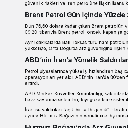
güvenlik riskleri ve İran petrolüne ilişkin lisans 
Brent Petrol Gün İçinde Yüzde 
Dün 76,60 dolara kadar çıkan Brent petrolün vad
09.20 itibarıyla Brent petrol, önceki kapanışa 
Aynı dakikalarda Batı Teksas türü ham petrolün va
yükselişte, Orta Doğu’da arz güvenliğine ilişkin 
ABD’nin İran’a Yönelik Saldırılar
Petrol piyasalarında yükselişi hızlandıran başlı
operasyonları yer aldı. ABD’nin İran’da 80’den f
artırdı.
ABD Merkez Kuvvetler Komutanlığı, saldırılarda
hava savunma sistemleri, kıyı gözetleme sisteml
İran ise saldırıları “açık bir saldırganlık” olarak 
ayrıca Hürmüz Boğazı’nın yönetimine dış müdaha
Hürmüz Boğazı’nda Arz Güvenliğ