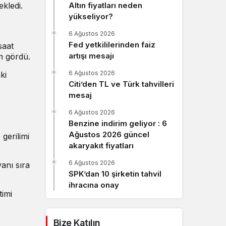
ekledi.
Altın fiyatları neden
Sistem Modu
yükseliyor?
Sistem modunu seçin.
6 Ağustos 2026
Fed yetkililerinden faiz
saat
artışı mesajı
m gördü.
6 Ağustos 2026
ki
Citi’den TL ve Türk tahvilleri
mesaj
6 Ağustos 2026
Benzine indirim geliyor : 6
Ağustos 2026 güncel
gerilimi
akaryakıt fiyatları
6 Ağustos 2026
anı sıra
SPK’dan 10 şirketin tahvil
ihracına onay
timi
Bize Katılın