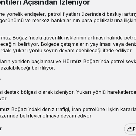
ntileri Açısından İzleniyor
 yönelik endişeler, petrol fiyatları üzerindeki baskıyı artırı
n görünümü ve merkez bankalarının para politikalarına ilişki
rmüz Boğazı’ndaki güvenlik risklerinin artması halinde petro
leceğini belirtiyor. Bölgede çatışmaların yayılması veya deni
aki yukarı yönlü seyrin devam edebileceği ifade ediliyor.
asların yeniden başlaması ve Hürmüz Boğazı’nda petrol sevk
azalabileceği belirtiliyor.
r
i destek bölgesi olarak izleniyor. Yukarı yönlü hareketlerde
yor.
z Boğazı’ndaki deniz trafiği, İran petrolüne ilişkin kararl
zerinde belirleyici olmaya devam ediyor.
r
P