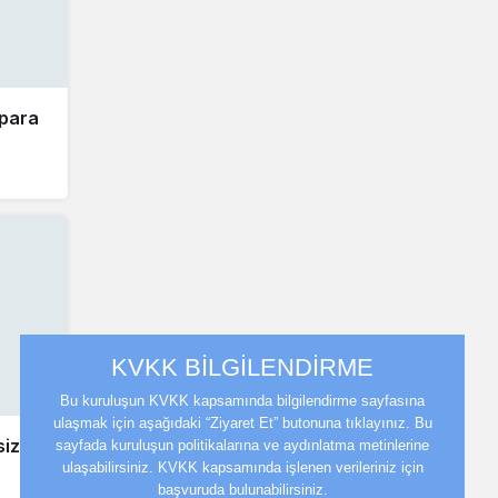
 para
KVKK BİLGİLENDİRME
Bu kuruluşun KVKK kapsamında bilgilendirme sayfasına
ulaşmak için aşağıdaki “Ziyaret Et” butonuna tıklayınız. Bu
sizine
sayfada kuruluşun politikalarına ve aydınlatma metinlerine
ulaşabilirsiniz. KVKK kapsamında işlenen verileriniz için
başvuruda bulunabilirsiniz.