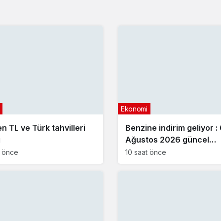
Ekonomi
en TL ve Türk tahvilleri
Benzine indirim geliyor :
j
Ağustos 2026 güncel
akaryakıt fiyatları
t önce
10 saat önce