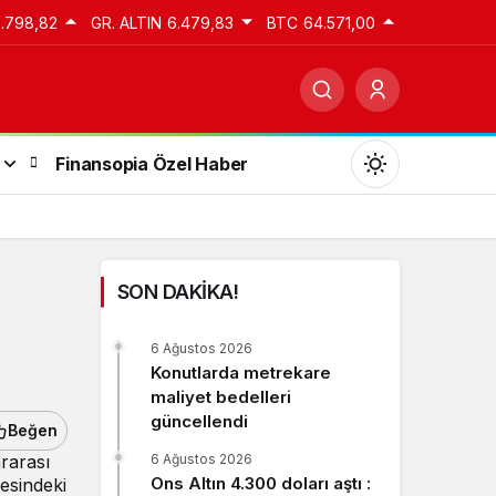
3.798,82
GR. ALTIN
6.479,83
BTC
64.571,00
Finansopia Özel Haber
SON DAKİKA!
Gündüz Modu
6 Ağustos 2026
Gündüz modunu seçin.
Konutlarda metrekare
maliyet bedelleri
güncellendi
Gece Modu
Beğen
Gece modunu seçin.
ararası
6 Ağustos 2026
Ons Altın 4.300 doları aştı :
resindeki