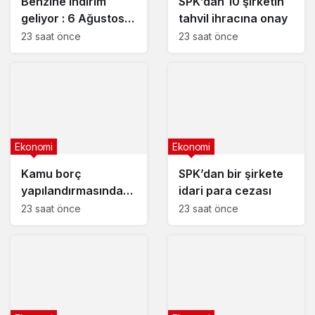
Benzine indirim
SPK’dan 10 şirketin
geliyor : 6 Ağustos
tahvil ihracına onay
2026 güncel
23 saat önce
23 saat önce
akaryakıt fiyatları
Ekonomi
Ekonomi
Kamu borç
SPK’dan bir şirkete
yapılandırmasında
idari para cezası
son başvuru tarihi
23 saat önce
23 saat önce
yaklaşıyor