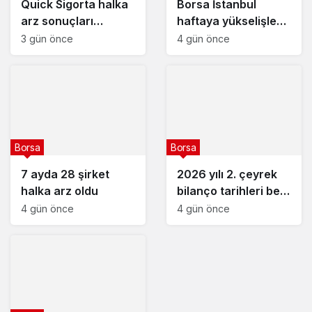
Quick Sigorta halka
Borsa İstanbul
arz sonuçları
haftaya yükselişle
açıklandı : Quick
başladı – 3 Ağustos
3 gün önce
4 gün önce
Sigorta (QUICK) kaç
2026
lot verdi?
Borsa
Borsa
7 ayda 28 şirket
2026 yılı 2. çeyrek
halka arz oldu
bilanço tarihleri belli
olan şirketler
4 gün önce
4 gün önce