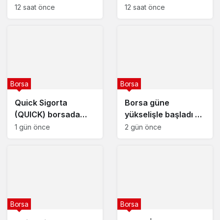
kararını açıkladı – 6
oldu
12 saat önce
12 saat önce
Ağustos 2026
Borsa
Borsa
Quick Sigorta
Borsa güne
(QUICK) borsada
yükselişle başladı –
yarın işlem görmeye
5 Ağustos 2026
1 gün önce
2 gün önce
başlayacak
Borsa
Borsa