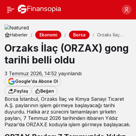
Ekonomi
Borsa
Haberler
Orzaks İlaç
(ORZAX) gong
Orzaks İlaç (ORZAX) gong
tarihi belli oldu
tarihi belli oldu
3 Temmuz 2026, 14:52
yayınlandı
Google'da Abone Ol
Paylaş
Beğen
Borsa İstanbul, Orzaks İlaç ve Kimya Sanayi Ticaret
A.Ş. paylarının işlem görmeye başlayacağı tarihi
duyurdu. Halka arz sürecini tamamlayan şirketin
payları, 7 Temmuz 2026 tarihinden itibaren Yıldız
Pazar’da ORZAX.E koduyla işlem görmeye başlayacak.