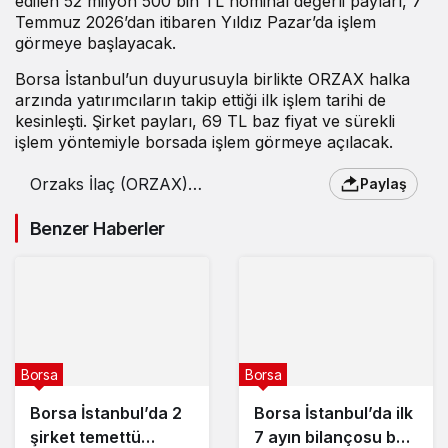
edilen 52 milyon 500 bin TL nominal değerli payları, 7
Temmuz 2026’dan itibaren Yıldız Pazar’da işlem
görmeye başlayacak.
Borsa İstanbul’un duyurusuyla birlikte ORZAX halka
arzında yatırımcıların takip ettiği ilk işlem tarihi de
kesinleşti. Şirket payları, 69 TL baz fiyat ve sürekli
işlem yöntemiyle borsada işlem görmeye açılacak.
Orzaks İlaç (ORZAX)
Paylaş
gong tarihi belli oldu
Benzer Haberler
Borsa
Borsa
Borsa İstanbul’da 2
Borsa İstanbul’da ilk
şirket temettü
7 ayın bilançosu belli