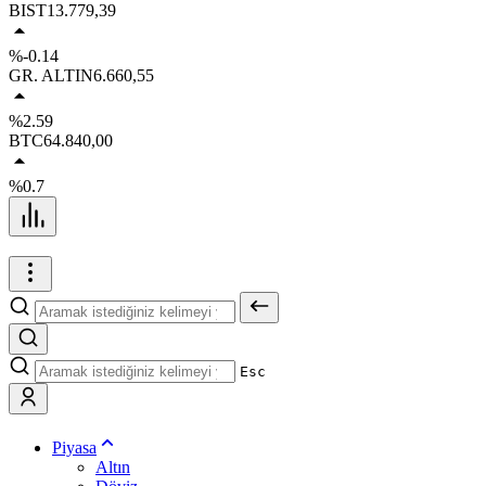
BIST
13.779,39
%-0.14
GR. ALTIN
6.660,55
%2.59
BTC
64.840,00
%0.7
Esc
Piyasa
Altın