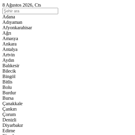
8 Ağustos 2026, Cts
Adana
Adıyaman
Afyonkarahisar
Ağrı
Amasya
Ankara
Antalya
Artvin
Aydın
Balıkesir
Bilecik
Bingöl
Bitlis
Bolu
Burdur
Bursa
Çanakkale
Çankırı
Çorum
Denizli
Diyarbakır
Edirne