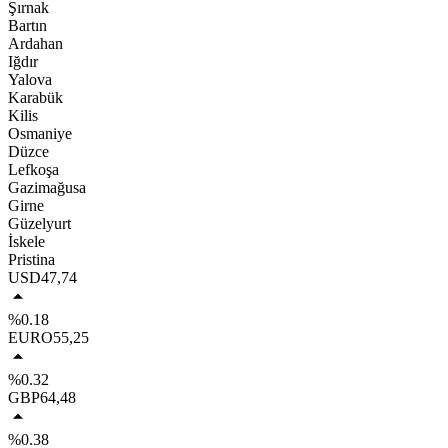
Şırnak
Bartın
Ardahan
Iğdır
Yalova
Karabük
Kilis
Osmaniye
Düzce
Lefkoşa
Gazimağusa
Girne
Güzelyurt
İskele
Pristina
USD
47,74
%0.18
EURO
55,25
%0.32
GBP
64,48
%0.38