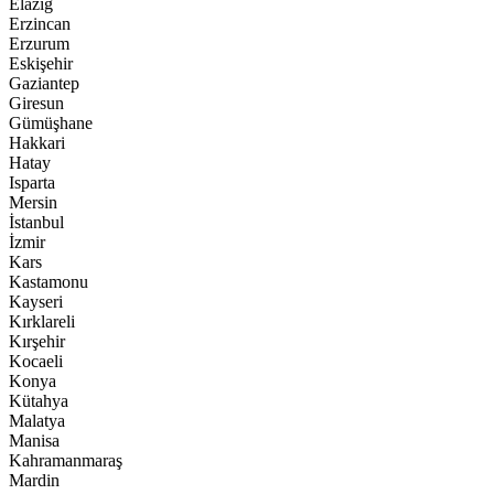
Elazığ
Erzincan
Erzurum
Eskişehir
Gaziantep
Giresun
Gümüşhane
Hakkari
Hatay
Isparta
Mersin
İstanbul
İzmir
Kars
Kastamonu
Kayseri
Kırklareli
Kırşehir
Kocaeli
Konya
Kütahya
Malatya
Manisa
Kahramanmaraş
Mardin