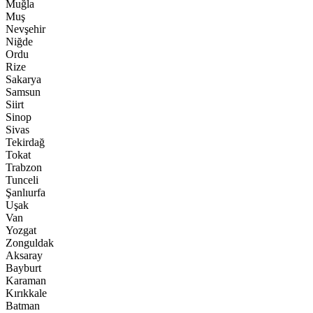
Muğla
Muş
Nevşehir
Niğde
Ordu
Rize
Sakarya
Samsun
Siirt
Sinop
Sivas
Tekirdağ
Tokat
Trabzon
Tunceli
Şanlıurfa
Uşak
Van
Yozgat
Zonguldak
Aksaray
Bayburt
Karaman
Kırıkkale
Batman