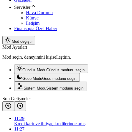
Gazeteler
Servisler
Hava Durumu
Künye
İletişim
Finansopia Özel Haber
Mod değiştir
Mod Ayarları
Mod seçin, deneyimini kişiselleştirin.
Gündüz Modu
Gündüz modunu seçin.
Gece Modu
Gece modunu seçin.
Sistem Modu
Sistem modunu seçin.
Son Gelişmeler
11:29
Kredi kartı ve ihtiyaç kredilerinde artış
11:27