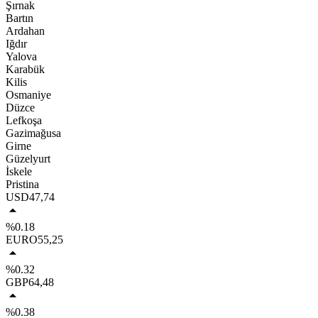
Şırnak
Bartın
Ardahan
Iğdır
Yalova
Karabük
Kilis
Osmaniye
Düzce
Lefkoşa
Gazimağusa
Girne
Güzelyurt
İskele
Pristina
USD
47,74
%0.18
EURO
55,25
%0.32
GBP
64,48
%0.38