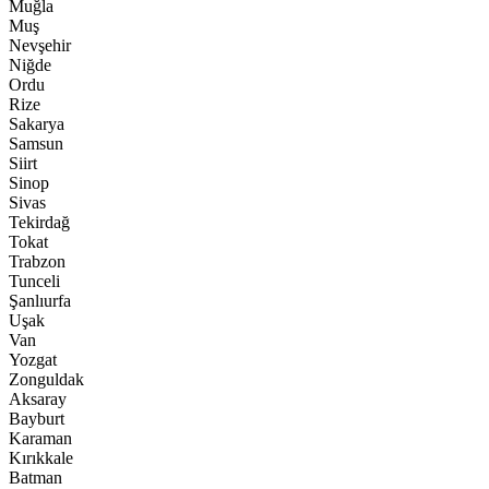
Muğla
Muş
Nevşehir
Niğde
Ordu
Rize
Sakarya
Samsun
Siirt
Sinop
Sivas
Tekirdağ
Tokat
Trabzon
Tunceli
Şanlıurfa
Uşak
Van
Yozgat
Zonguldak
Aksaray
Bayburt
Karaman
Kırıkkale
Batman