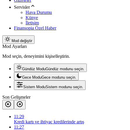
Gazeteler
Servisler
Hava Durumu
Künye
İletişim
Finansopia Özel Haber
Mod değiştir
Mod Ayarları
Mod seçin, deneyimini kişiselleştirin.
Gündüz Modu
Gündüz modunu seçin.
Gece Modu
Gece modunu seçin.
Sistem Modu
Sistem modunu seçin.
Son Gelişmeler
11:29
Kredi kartı ve ihtiyaç kredilerinde artış
11:27