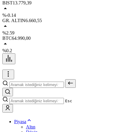
BIST
13.779,39
%-0.14
GR. ALTIN
6.660,55
%2.59
BTC
64.990,00
%0.2
Esc
Piyasa
Altın