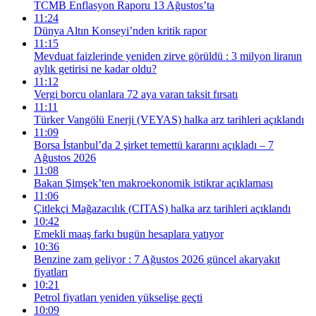
TCMB Enflasyon Raporu 13 Ağustos’ta
11:24
Dünya Altın Konseyi’nden kritik rapor
11:15
Mevduat faizlerinde yeniden zirve görüldü : 3 milyon liranın
aylık getirisi ne kadar oldu?
11:12
Vergi borcu olanlara 72 aya varan taksit fırsatı
11:11
Türker Vangölü Enerji (VEYAS) halka arz tarihleri açıklandı
11:09
Borsa İstanbul’da 2 şirket temettü kararını açıkladı – 7
Ağustos 2026
11:08
Bakan Şimşek’ten makroekonomik istikrar açıklaması
11:06
Çitlekçi Mağazacılık (CITAS) halka arz tarihleri açıklandı
10:42
Emekli maaş farkı bugün hesaplara yatıyor
10:36
Benzine zam geliyor : 7 Ağustos 2026 güncel akaryakıt
fiyatları
10:21
Petrol fiyatları yeniden yükselişe geçti
10:09