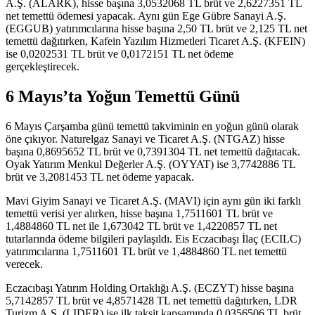
A.Ş. (ALARK), hisse başına 3,0532068 TL brüt ve 2,6227351 TL
net temettü ödemesi yapacak. Aynı gün Ege Gübre Sanayi A.Ş.
(EGGUB) yatırımcılarına hisse başına 2,50 TL brüt ve 2,125 TL net
temettü dağıtırken, Kafein Yazılım Hizmetleri Ticaret A.Ş. (KFEIN)
ise 0,0202531 TL brüt ve 0,0172151 TL net ödeme
gerçekleştirecek.
6 Mayıs’ta Yoğun Temettü Günü
6 Mayıs Çarşamba günü temettü takviminin en yoğun günü olarak
öne çıkıyor. Naturelgaz Sanayi ve Ticaret A.Ş. (NTGAZ) hisse
başına 0,8695652 TL brüt ve 0,7391304 TL net temettü dağıtacak.
Oyak Yatırım Menkul Değerler A.Ş. (OYYAT) ise 3,7742886 TL
brüt ve 3,2081453 TL net ödeme yapacak.
Mavi Giyim Sanayi ve Ticaret A.Ş. (MAVI) için aynı gün iki farklı
temettü verisi yer alırken, hisse başına 1,7511601 TL brüt ve
1,4884860 TL net ile 1,673042 TL brüt ve 1,4220857 TL net
tutarlarında ödeme bilgileri paylaşıldı. Eis Eczacıbaşı İlaç (ECILC)
yatırımcılarına 1,7511601 TL brüt ve 1,4884860 TL net temettü
verecek.
Eczacıbaşı Yatırım Holding Ortaklığı A.Ş. (ECZYT) hisse başına
5,7142857 TL brüt ve 4,8571428 TL net temettü dağıtırken, LDR
Turizm A.Ş. (LIDER) ise ilk taksit kapsamında 0,0356506 TL brüt