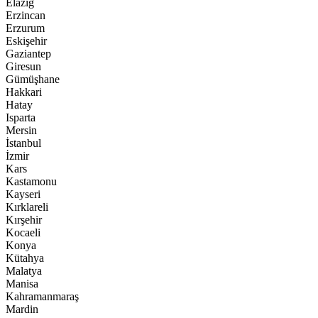
Elazığ
Erzincan
Erzurum
Eskişehir
Gaziantep
Giresun
Gümüşhane
Hakkari
Hatay
Isparta
Mersin
İstanbul
İzmir
Kars
Kastamonu
Kayseri
Kırklareli
Kırşehir
Kocaeli
Konya
Kütahya
Malatya
Manisa
Kahramanmaraş
Mardin