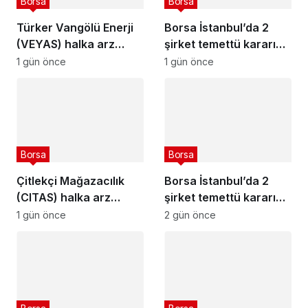
Borsa
Borsa
Türker Vangölü Enerji
Borsa İstanbul’da 2
(VEYAS) halka arz
şirket temettü kararını
tarihleri açıklandı
açıkladı – 7 Ağustos
1 gün önce
1 gün önce
2026
Borsa
Borsa
Çitlekçi Mağazacılık
Borsa İstanbul’da 2
(CITAS) halka arz
şirket temettü kararını
tarihleri açıklandı
açıkladı – 6 Ağustos
1 gün önce
2 gün önce
2026