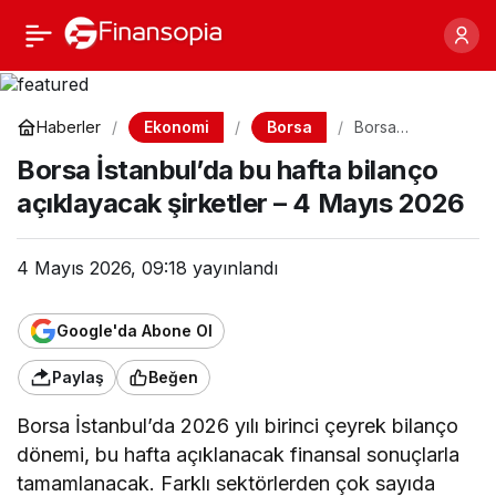
Borsa İstanbul’da bu
Paylaş
hafta bilanço
Ekonomi
Borsa
Haberler
Borsa
İstanbul’da bu
açıklayacak şirketler – 4
Borsa İstanbul’da bu hafta bilanço
hafta bilanço
açıklayacak
açıklayacak şirketler – 4 Mayıs 2026
şirketler – 4
Mayıs 2026
Mayıs 2026
4 Mayıs 2026, 09:18
yayınlandı
Google'da Abone Ol
Paylaş
Beğen
Borsa İstanbul’da 2026 yılı birinci çeyrek bilanço
dönemi, bu hafta açıklanacak finansal sonuçlarla
tamamlanacak. Farklı sektörlerden çok sayıda