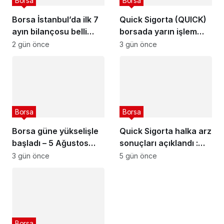
Borsa
Borsa
Borsa İstanbul’da ilk 7
Quick Sigorta (QUICK)
ayın bilançosu belli
borsada yarın işlem
oldu
görmeye başlayacak
2 gün önce
3 gün önce
Borsa
Borsa
Borsa güne yükselişle
Quick Sigorta halka arz
başladı – 5 Ağustos
sonuçları açıklandı :
2026
Quick Sigorta (QUICK)
3 gün önce
5 gün önce
kaç lot verdi?
Borsa