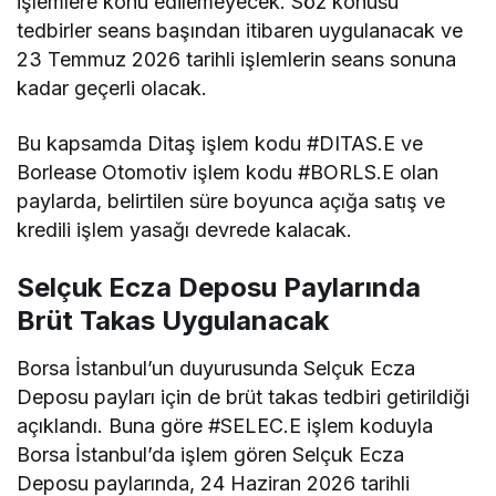
işlemlere konu edilemeyecek. Söz konusu
tedbirler seans başından itibaren uygulanacak ve
23 Temmuz 2026 tarihli işlemlerin seans sonuna
kadar geçerli olacak.
Bu kapsamda Ditaş işlem kodu #DITAS.E ve
Borlease Otomotiv işlem kodu #BORLS.E olan
paylarda, belirtilen süre boyunca açığa satış ve
kredili işlem yasağı devrede kalacak.
Selçuk Ecza Deposu Paylarında
Brüt Takas Uygulanacak
Borsa İstanbul’un duyurusunda Selçuk Ecza
Deposu payları için de brüt takas tedbiri getirildiği
açıklandı. Buna göre #SELEC.E işlem koduyla
Borsa İstanbul’da işlem gören Selçuk Ecza
Deposu paylarında, 24 Haziran 2026 tarihli