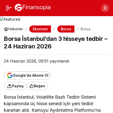
Borsa İstanbul’dan 3
Paylaş
hisseye tedbir – 24
Ekonomi
Borsa
Haberler
Borsa
İstanbul’dan 3
Haziran 2026
Borsa İstanbul’dan 3 hisseye tedbir –
hisseye tedbir
– 24 Haziran
24 Haziran 2026
2026
24 Haziran 2026, 09:51
yayınlandı
Google'da Abone Ol
Paylaş
Beğen
Borsa İstanbul, Volatilite Bazlı Tedbir Sistemi
kapsamında üç hisse senedi için yeni tedbir
kararları aldı. Kamuyu Aydınlatma Platformu’na