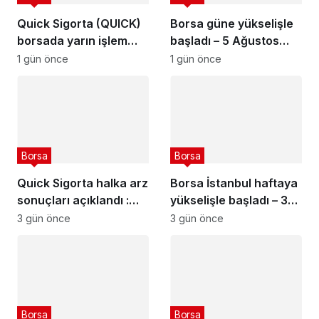
Quick Sigorta (QUICK)
Borsa güne yükselişle
borsada yarın işlem
başladı – 5 Ağustos
görmeye başlayacak
2026
1 gün önce
1 gün önce
Borsa
Borsa
Quick Sigorta halka arz
Borsa İstanbul haftaya
sonuçları açıklandı :
yükselişle başladı – 3
Quick Sigorta (QUICK)
Ağustos 2026
3 gün önce
3 gün önce
kaç lot verdi?
Borsa
Borsa