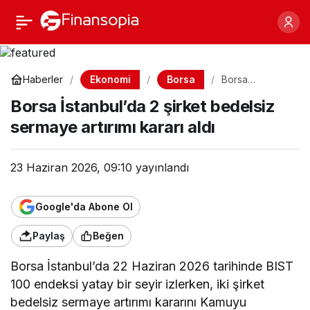
Borsa İstanbul’da 2
Paylaş
şirket bedelsiz sermaye
Ekonomi
Borsa
Haberler
Borsa
İstanbul’da 2
artırımı kararı aldı
Borsa İstanbul’da 2 şirket bedelsiz
şirket bedelsiz
sermaye artırımı
sermaye artırımı kararı aldı
kararı aldı
23 Haziran 2026, 09:10
yayınlandı
Google'da Abone Ol
Paylaş
Beğen
Borsa İstanbul’da 22 Haziran 2026 tarihinde BIST
100 endeksi yatay bir seyir izlerken, iki şirket
bedelsiz sermaye artırımı kararını Kamuyu