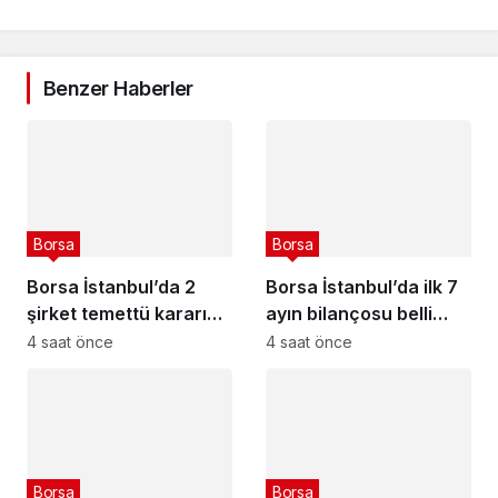
Benzer Haberler
Borsa
Borsa
Borsa İstanbul’da 2
Borsa İstanbul’da ilk 7
şirket temettü kararını
ayın bilançosu belli
açıkladı – 6 Ağustos
oldu
4 saat önce
4 saat önce
2026
Borsa
Borsa