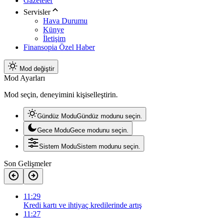
Gazeteler
Servisler
Hava Durumu
Künye
İletişim
Finansopia Özel Haber
Mod değiştir
Mod Ayarları
Mod seçin, deneyimini kişiselleştirin.
Gündüz Modu
Gündüz modunu seçin.
Gece Modu
Gece modunu seçin.
Sistem Modu
Sistem modunu seçin.
Son Gelişmeler
11:29
Kredi kartı ve ihtiyaç kredilerinde artış
11:27