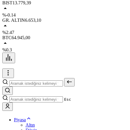
BIST
13.779,39
%-0.14
GR. ALTIN
6.653,10
%2.47
BTC
64.945,00
%0.3
Esc
Piyasa
Altın