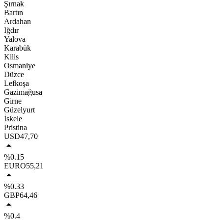
Şırnak
Bartın
Ardahan
Iğdır
Yalova
Karabük
Kilis
Osmaniye
Düzce
Lefkoşa
Gazimağusa
Girne
Güzelyurt
İskele
Pristina
USD
47,70
%0.15
EURO
55,21
%0.33
GBP
64,46
%0.4