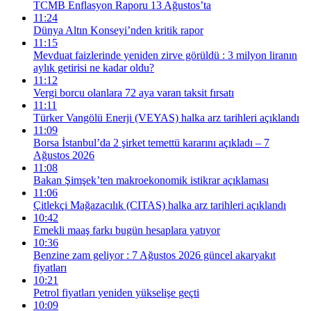
TCMB Enflasyon Raporu 13 Ağustos’ta
11:24
Dünya Altın Konseyi’nden kritik rapor
11:15
Mevduat faizlerinde yeniden zirve görüldü : 3 milyon liranın
aylık getirisi ne kadar oldu?
11:12
Vergi borcu olanlara 72 aya varan taksit fırsatı
11:11
Türker Vangölü Enerji (VEYAS) halka arz tarihleri açıklandı
11:09
Borsa İstanbul’da 2 şirket temettü kararını açıkladı – 7
Ağustos 2026
11:08
Bakan Şimşek’ten makroekonomik istikrar açıklaması
11:06
Çitlekçi Mağazacılık (CITAS) halka arz tarihleri açıklandı
10:42
Emekli maaş farkı bugün hesaplara yatıyor
10:36
Benzine zam geliyor : 7 Ağustos 2026 güncel akaryakıt
fiyatları
10:21
Petrol fiyatları yeniden yükselişe geçti
10:09