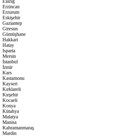
Elazığ
Erzincan
Erzurum
Eskişehir
Gaziantep
Giresun
Gümüşhane
Hakkari
Hatay
Isparta
Mersin
İstanbul
İzmir
Kars
Kastamonu
Kayseri
Kırklareli
Kırşehir
Kocaeli
Konya
Kütahya
Malatya
Manisa
Kahramanmaraş
Mardin