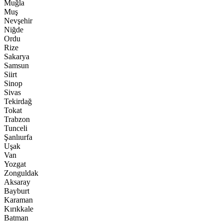
Muğla
Muş
Nevşehir
Niğde
Ordu
Rize
Sakarya
Samsun
Siirt
Sinop
Sivas
Tekirdağ
Tokat
Trabzon
Tunceli
Şanlıurfa
Uşak
Van
Yozgat
Zonguldak
Aksaray
Bayburt
Karaman
Kırıkkale
Batman