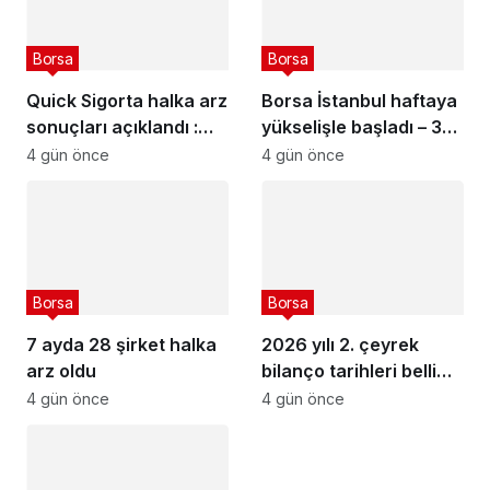
Borsa
Borsa
Quick Sigorta halka arz
Borsa İstanbul haftaya
sonuçları açıklandı :
yükselişle başladı – 3
Quick Sigorta (QUICK)
Ağustos 2026
4 gün önce
4 gün önce
kaç lot verdi?
Borsa
Borsa
7 ayda 28 şirket halka
2026 yılı 2. çeyrek
arz oldu
bilanço tarihleri belli
olan şirketler
4 gün önce
4 gün önce