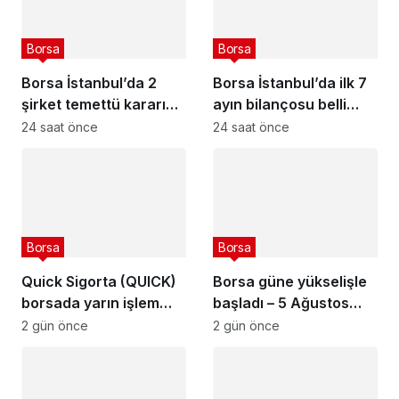
Borsa
Borsa
Borsa İstanbul’da 2
Borsa İstanbul’da ilk 7
şirket temettü kararını
ayın bilançosu belli
açıkladı – 6 Ağustos
oldu
24 saat önce
24 saat önce
2026
Borsa
Borsa
Quick Sigorta (QUICK)
Borsa güne yükselişle
borsada yarın işlem
başladı – 5 Ağustos
görmeye başlayacak
2026
2 gün önce
2 gün önce