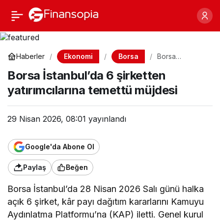
Borsa İstanbul’da 6
Paylaş
şirketten yatırımcılarına
Ekonomi
Borsa
Haberler
Borsa
İstanbul’da 6
temettü müjdesi
Borsa İstanbul’da 6 şirketten
şirketten
yatırımcılarına
yatırımcılarına temettü müjdesi
temettü müjdesi
29 Nisan 2026, 08:01
yayınlandı
Google'da Abone Ol
Paylaş
Beğen
Borsa İstanbul’da 28 Nisan 2026 Salı günü halka
açık 6 şirket, kâr payı dağıtım kararlarını Kamuyu
Aydınlatma Platformu’na (KAP) iletti. Genel kurul