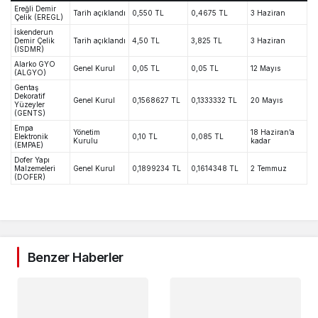
Ereğli Demir
Tarih açıklandı
0,550 TL
0,4675 TL
3 Haziran
Çelik (EREGL)
İskenderun
Demir Çelik
Tarih açıklandı
4,50 TL
3,825 TL
3 Haziran
(ISDMR)
Alarko GYO
Genel Kurul
0,05 TL
0,05 TL
12 Mayıs
(ALGYO)
Gentaş
Dekoratif
Genel Kurul
0,1568627 TL
0,1333332 TL
20 Mayıs
Yüzeyler
(GENTS)
Empa
Yönetim
18 Haziran’a
Elektronik
0,10 TL
0,085 TL
Kurulu
kadar
(EMPAE)
Dofer Yapı
Malzemeleri
Genel Kurul
0,1899234 TL
0,1614348 TL
2 Temmuz
(DOFER)
Benzer Haberler