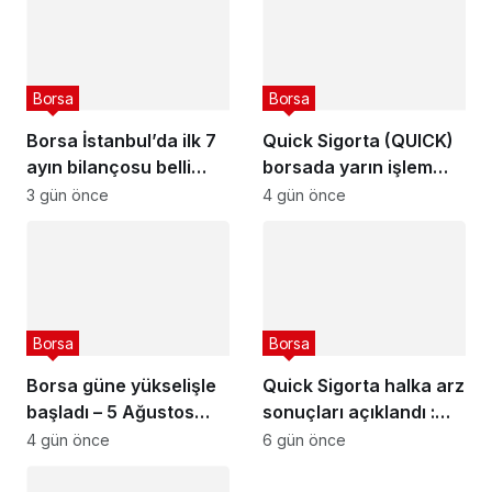
Borsa
Borsa
Borsa İstanbul’da ilk 7
Quick Sigorta (QUICK)
ayın bilançosu belli
borsada yarın işlem
oldu
görmeye başlayacak
3 gün önce
4 gün önce
Borsa
Borsa
Borsa güne yükselişle
Quick Sigorta halka arz
başladı – 5 Ağustos
sonuçları açıklandı :
2026
Quick Sigorta (QUICK)
4 gün önce
6 gün önce
kaç lot verdi?