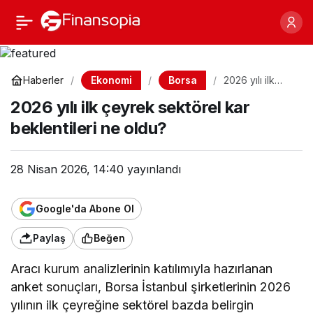
2026 yılı ilk çeyrek
Paylaş
sektörel kar beklentileri
Ekonomi
Borsa
Haberler
2026 yılı ilk
çeyrek
ne oldu?
2026 yılı ilk çeyrek sektörel kar
sektörel kar
beklentileri ne
beklentileri ne oldu?
oldu?
28 Nisan 2026, 14:40
yayınlandı
Google'da Abone Ol
Paylaş
Beğen
Aracı kurum analizlerinin katılımıyla hazırlanan
anket sonuçları, Borsa İstanbul şirketlerinin 2026
yılının ilk çeyreğine sektörel bazda belirgin