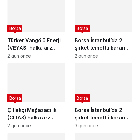
Borsa
Borsa
Türker Vangölü Enerji
Borsa İstanbul’da 2
(VEYAS) halka arz
şirket temettü kararını
tarihleri açıklandı
açıkladı – 7 Ağustos
2 gün önce
2 gün önce
2026
Borsa
Borsa
Çitlekçi Mağazacılık
Borsa İstanbul’da 2
(CITAS) halka arz
şirket temettü kararını
tarihleri açıklandı
açıkladı – 6 Ağustos
2 gün önce
3 gün önce
2026