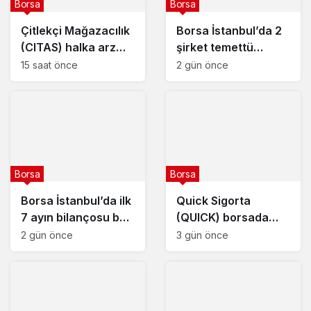
Borsa
Borsa
Çitlekçi Mağazacılık
Borsa İstanbul’da 2
(CITAS) halka arz
şirket temettü
tarihleri açıklandı
kararını açıkladı – 6
15 saat önce
2 gün önce
Ağustos 2026
Borsa
Borsa
Borsa İstanbul’da ilk
Quick Sigorta
7 ayın bilançosu belli
(QUICK) borsada
oldu
yarın işlem görmeye
2 gün önce
3 gün önce
başlayacak