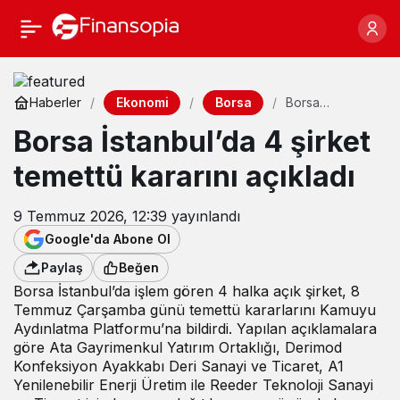
Ekonomi
Borsa
Haberler
Borsa
İstanbul’da 4
Borsa İstanbul’da 4 şirket
şirket temettü
kararını açıkladı
temettü kararını açıkladı
9 Temmuz 2026, 12:39
yayınlandı
Google'da Abone Ol
Paylaş
Beğen
Borsa İstanbul’da işlem gören 4 halka açık şirket, 8
Temmuz Çarşamba günü temettü kararlarını Kamuyu
Aydınlatma Platformu’na bildirdi. Yapılan açıklamalara
göre Ata Gayrimenkul Yatırım Ortaklığı, Derimod
Konfeksiyon Ayakkabı Deri Sanayi ve Ticaret, A1
Yenilenebilir Enerji Üretim ile Reeder Teknoloji Sanayi