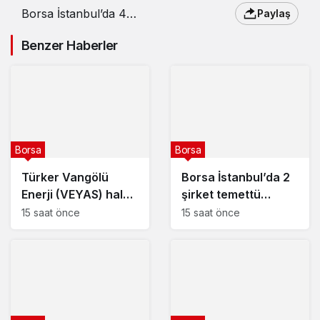
Borsa İstanbul’da 4
Paylaş
şirket temettü kararını
açıkladı
Benzer Haberler
Borsa
Borsa
Türker Vangölü
Borsa İstanbul’da 2
Enerji (VEYAS) halka
şirket temettü
arz tarihleri
kararını açıkladı – 7
15 saat önce
15 saat önce
açıklandı
Ağustos 2026