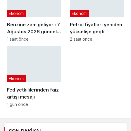
Ekonomi
Ekonomi
Benzine zam geliyor : 7
Petrol fiyatları yeniden
Ağustos 2026 güncel
yükselişe geçti
akaryakıt fiyatları
1 saat önce
2 saat önce
Ekonomi
Fed yetkililerinden faiz
artışı mesajı
1 gün önce