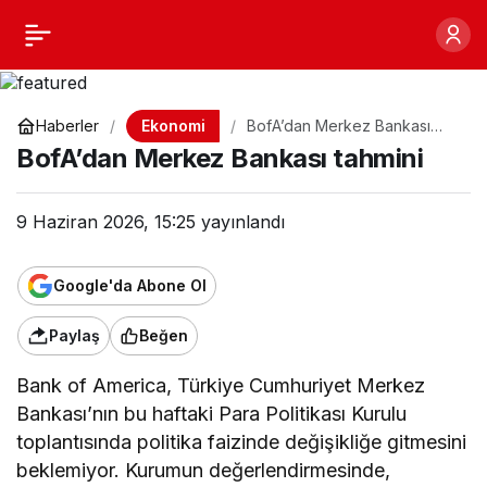
BofA’dan Merkez
Paylaş
Bankası tahmini
Ekonomi
Haberler
BofA’dan Merkez Bankası
tahmini
BofA’dan Merkez Bankası tahmini
9 Haziran 2026, 15:25
yayınlandı
Google'da Abone Ol
Paylaş
Beğen
Bank of America, Türkiye Cumhuriyet Merkez
Bankası’nın bu haftaki Para Politikası Kurulu
toplantısında politika faizinde değişikliğe gitmesini
beklemiyor. Kurumun değerlendirmesinde,