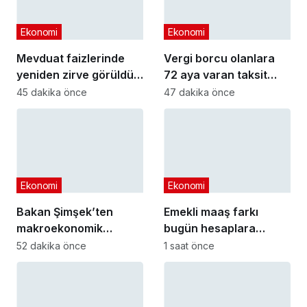
Ekonomi
Ekonomi
Mevduat faizlerinde
Vergi borcu olanlara
yeniden zirve görüldü :
72 aya varan taksit
3 milyon liranın aylık
fırsatı
45 dakika önce
47 dakika önce
getirisi ne kadar oldu?
Ekonomi
Ekonomi
Bakan Şimşek’ten
Emekli maaş farkı
makroekonomik
bugün hesaplara
istikrar açıklaması
yatıyor
52 dakika önce
1 saat önce