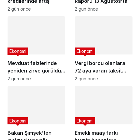
kredilerinde artış
Raporu 13 Ağustos’ta
2 gün önce
2 gün önce
Ekonomi
Ekonomi
Mevduat faizlerinde
Vergi borcu olanlara
yeniden zirve görüldü :
72 aya varan taksit
3 milyon liranın aylık
fırsatı
2 gün önce
2 gün önce
getirisi ne kadar oldu?
Ekonomi
Ekonomi
Bakan Şimşek’ten
Emekli maaş farkı