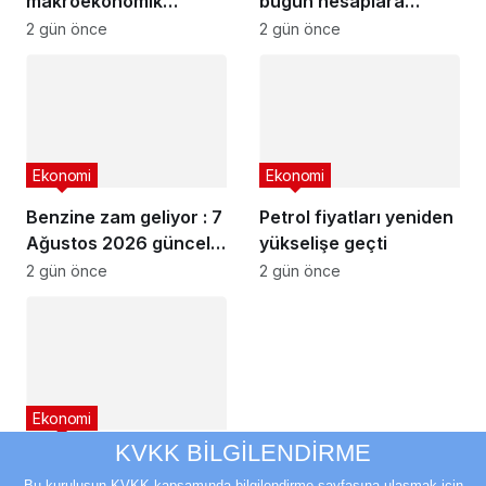
makroekonomik
bugün hesaplara
istikrar açıklaması
yatıyor
2 gün önce
2 gün önce
Ekonomi
Ekonomi
Benzine zam geliyor : 7
Petrol fiyatları yeniden
Ağustos 2026 güncel
yükselişe geçti
akaryakıt fiyatları
2 gün önce
2 gün önce
Ekonomi
KVKK BİLGİLENDİRME
Fed yetkililerinden faiz
artışı mesajı
Bu kuruluşun KVKK kapsamında bilgilendirme sayfasına ulaşmak için