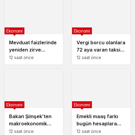
Ekonomi
Ekonomi
Mevduat faizlerinde
Vergi borcu olanlara
yeniden zirve
72 aya varan taksit
görüldü : 3 milyon
fırsatı
12 saat önce
12 saat önce
liranın aylık getirisi
ne kadar oldu?
Ekonomi
Ekonomi
Bakan Şimşek’ten
Emekli maaş farkı
makroekonomik
bugün hesaplara
istikrar açıklaması
yatıyor
12 saat önce
12 saat önce