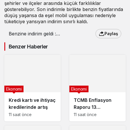
şehirler ve ilçeler arasında küçük farklılıklar
gösterebiliyor. Son indirimle birlikte benzin fiyatlarında
düşüş yaşansa da eşel mobil uygulaması nedeniyle
tüketiciye yansıyan indirim sınırlı kaldı.
Benzine indirim geldi : 8
Paylaş
Mayıs 2026 güncel
akaryakıt fiyatları
Benzer Haberler
Ekonomi
Ekonomi
Kredi kartı ve ihtiyaç
TCMB Enflasyon
kredilerinde artış
Raporu 13
Ağustos’ta
11 saat önce
11 saat önce