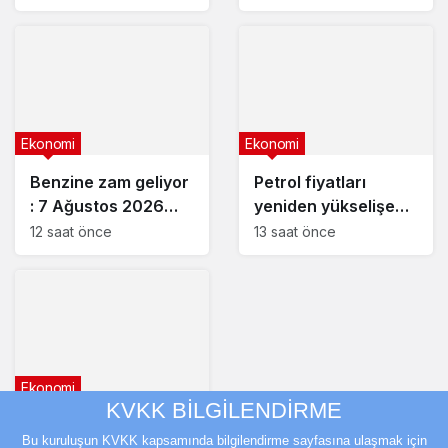
Ekonomi
Ekonomi
Benzine zam geliyor
Petrol fiyatları
: 7 Ağustos 2026
yeniden yükselişe
güncel akaryakıt
geçti
12 saat önce
13 saat önce
fiyatları
Ekonomi
KVKK BİLGİLENDİRME
Fed yetkililerinden
Bu kuruluşun KVKK kapsamında bilgilendirme sayfasına ulaşmak için