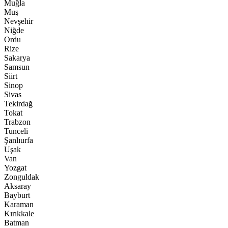
Muğla
Muş
Nevşehir
Niğde
Ordu
Rize
Sakarya
Samsun
Siirt
Sinop
Sivas
Tekirdağ
Tokat
Trabzon
Tunceli
Şanlıurfa
Uşak
Van
Yozgat
Zonguldak
Aksaray
Bayburt
Karaman
Kırıkkale
Batman