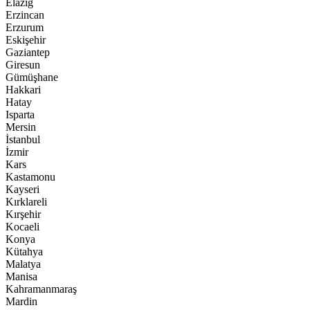
Elazığ
Erzincan
Erzurum
Eskişehir
Gaziantep
Giresun
Gümüşhane
Hakkari
Hatay
Isparta
Mersin
İstanbul
İzmir
Kars
Kastamonu
Kayseri
Kırklareli
Kırşehir
Kocaeli
Konya
Kütahya
Malatya
Manisa
Kahramanmaraş
Mardin