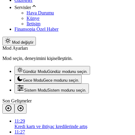
Gazeteler
Servisler
Hava Durumu
Künye
İletişim
Finansopia Özel Haber
Mod değiştir
Mod Ayarları
Mod seçin, deneyimini kişiselleştirin.
Gündüz Modu
Gündüz modunu seçin.
Gece Modu
Gece modunu seçin.
Sistem Modu
Sistem modunu seçin.
Son Gelişmeler
11:29
Kredi kartı ve ihtiyaç kredilerinde artış
11:27