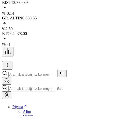
BIST
13.779,39
%-0.14
GR. ALTIN
6.660,55
%2.59
BTC
64.978,00
%0.1
Esc
Piyasa
Altın