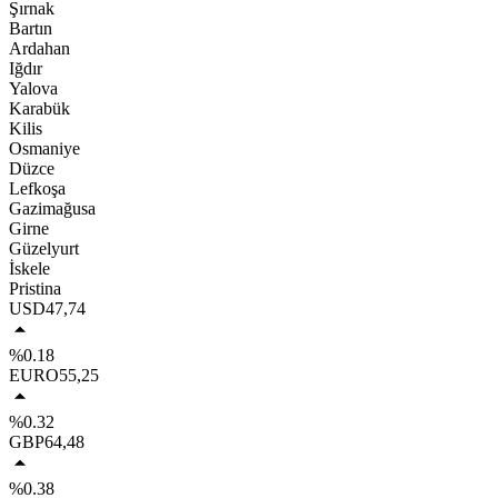
Şırnak
Bartın
Ardahan
Iğdır
Yalova
Karabük
Kilis
Osmaniye
Düzce
Lefkoşa
Gazimağusa
Girne
Güzelyurt
İskele
Pristina
USD
47,74
%0.18
EURO
55,25
%0.32
GBP
64,48
%0.38