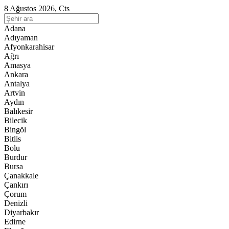
8 Ağustos 2026, Cts
Adana
Adıyaman
Afyonkarahisar
Ağrı
Amasya
Ankara
Antalya
Artvin
Aydın
Balıkesir
Bilecik
Bingöl
Bitlis
Bolu
Burdur
Bursa
Çanakkale
Çankırı
Çorum
Denizli
Diyarbakır
Edirne