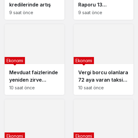
kredilerinde artış
Raporu 13
Ağustos’ta
9 saat önce
9 saat önce
Ekonomi
Ekonomi
Mevduat faizlerinde
Vergi borcu olanlara
yeniden zirve
72 aya varan taksit
görüldü : 3 milyon
fırsatı
10 saat önce
10 saat önce
liranın aylık getirisi
ne kadar oldu?
Ekonomi
Ekonomi