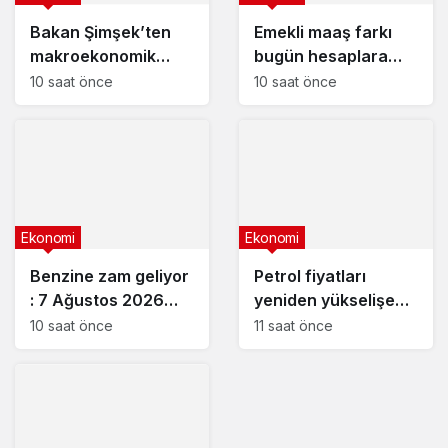
Bakan Şimşek’ten
Emekli maaş farkı
makroekonomik
bugün hesaplara
istikrar açıklaması
yatıyor
10 saat önce
10 saat önce
Ekonomi
Ekonomi
Benzine zam geliyor
Petrol fiyatları
: 7 Ağustos 2026
yeniden yükselişe
güncel akaryakıt
geçti
10 saat önce
11 saat önce
fiyatları