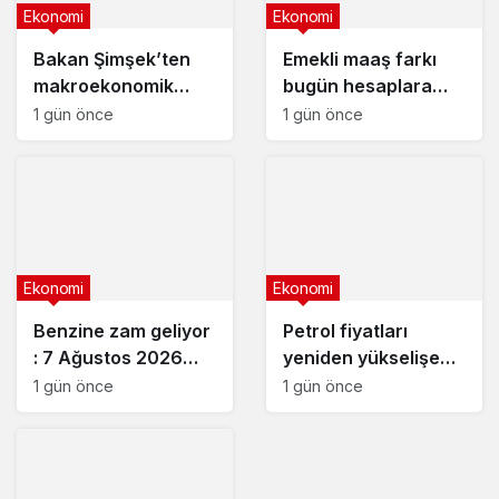
Ekonomi
Ekonomi
Bakan Şimşek’ten
Emekli maaş farkı
makroekonomik
bugün hesaplara
istikrar açıklaması
yatıyor
1 gün önce
1 gün önce
Ekonomi
Ekonomi
Benzine zam geliyor
Petrol fiyatları
: 7 Ağustos 2026
yeniden yükselişe
güncel akaryakıt
geçti
1 gün önce
1 gün önce
fiyatları