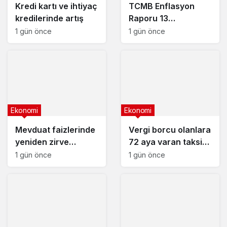
Kredi kartı ve ihtiyaç
TCMB Enflasyon
kredilerinde artış
Raporu 13
Ağustos’ta
1 gün önce
1 gün önce
Ekonomi
Ekonomi
Mevduat faizlerinde
Vergi borcu olanlara
yeniden zirve
72 aya varan taksit
görüldü : 3 milyon
fırsatı
1 gün önce
1 gün önce
liranın aylık getirisi
ne kadar oldu?