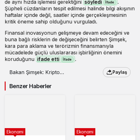
de aynı hızda işlemesi gerektiğini
söyledi
.
Şüpheli cüzdanların tespit edilmesi halinde bilgi akışının
haftalar içinde değil, saatler içinde gerçekleşmesinin
kritik öneme sahip olduğunu vurguladı.
Finansal inovasyonun gelişmeye devam edeceğini ve
buna bağlı risklerin de değişeceğini belirten Şimşek,
kara para aklama ve terörizmin finansmanıyla
mücadelede güçlü uluslararası işbirliğinin önemini
koruduğunu
ifade etti
.
Bakan Şimşek: Kripto
Paylaş
ATM’lerini tamamen
yasakladık
Benzer Haberler
Ekonomi
Ekonomi