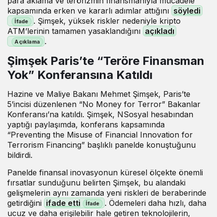
para aklama ve terörizmin finansmanıyla mücadele
kapsamında erken ve kararlı adımlar attığını
söyledi
. Şimşek, yüksek riskler nedeniyle kripto
ATM’lerinin tamamen yasaklandığını
açıkladı
.
Şimşek Paris’te “Teröre Finansman
Yok” Konferansına Katıldı
Hazine ve Maliye Bakanı Mehmet Şimşek, Paris’te
5’incisi düzenlenen “No Money for Terror” Bakanlar
Konferansı’na katıldı. Şimşek, NSosyal hesabından
yaptığı paylaşımda, konferans kapsamında
“Preventing the Misuse of Financial Innovation for
Terrorism Financing” başlıklı panelde konuştuğunu
bildirdi.
Panelde finansal inovasyonun küresel ölçekte önemli
fırsatlar sunduğunu belirten Şimşek, bu alandaki
gelişmelerin aynı zamanda yeni riskleri de beraberinde
getirdiğini
ifade etti
. Ödemeleri daha hızlı, daha
ucuz ve daha erişilebilir hale getiren teknolojilerin,