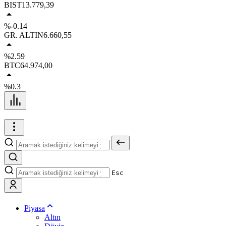
BIST
13.779,39
%-0.14
GR. ALTIN
6.660,55
%2.59
BTC
64.974,00
%0.3
Esc
Piyasa
Altın