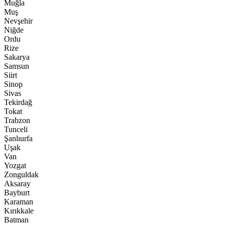
Muğla
Muş
Nevşehir
Niğde
Ordu
Rize
Sakarya
Samsun
Siirt
Sinop
Sivas
Tekirdağ
Tokat
Trabzon
Tunceli
Şanlıurfa
Uşak
Van
Yozgat
Zonguldak
Aksaray
Bayburt
Karaman
Kırıkkale
Batman