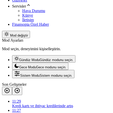
Gazeteler
Servisler
Hava Durumu
Künye
İletişim
Finansopia Özel Haber
Mod değiştir
Mod Ayarları
Mod seçin, deneyimini kişiselleştirin.
Gündüz Modu
Gündüz modunu seçin.
Gece Modu
Gece modunu seçin.
Sistem Modu
Sistem modunu seçin.
Son Gelişmeler
11:29
Kredi kartı ve ihtiyaç kredilerinde artış
11:27