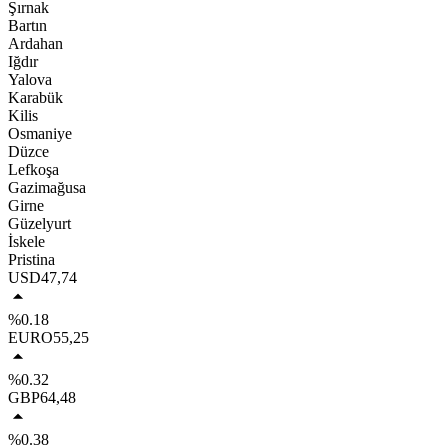
Şırnak
Bartın
Ardahan
Iğdır
Yalova
Karabük
Kilis
Osmaniye
Düzce
Lefkoşa
Gazimağusa
Girne
Güzelyurt
İskele
Pristina
USD
47,74
%0.18
EURO
55,25
%0.32
GBP
64,48
%0.38