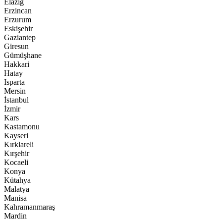
Elazığ
Erzincan
Erzurum
Eskişehir
Gaziantep
Giresun
Gümüşhane
Hakkari
Hatay
Isparta
Mersin
İstanbul
İzmir
Kars
Kastamonu
Kayseri
Kırklareli
Kırşehir
Kocaeli
Konya
Kütahya
Malatya
Manisa
Kahramanmaraş
Mardin