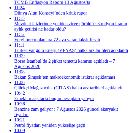
TCMB Enflasyon Raporu 13 Ağustos’ta
11:24
Dünya Altın Konseyi’nden kritik rapor
11:15
Mevduat faizlerinde yeniden zirve görüldü : 3 milyon liranın
aylık getirisi ne kadar oldu?
11:12
Vergi borcu olanlara 72 aya varan taksit fırsatı
11:11
Türker Vangölü Enerji (VEYAS) halka arz tarihleri açıklandı
11:09
Borsa İstanbul’da 2 şirket temettü kararını açıkladı – 7
Ağustos 2026
11:08
Bakan Şimşek’ten makroekonomik istikrar açıklaması
11:06
Çitlekçi Mağazacılık (CITAS) halka arz tarihleri açıklandı
10:42
Emekli maaş farkı bugün hesaplara yatıyor
10:36
Benzine zam geliyor : 7 Ağustos 2026 güncel akaryakıt
fiyatları
10:21
Petrol fiyatları yeniden yükselişe geçti
10:09