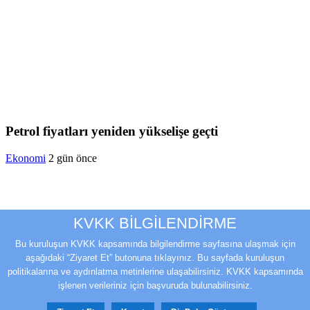
Petrol fiyatları yeniden yükselişe geçti
Ekonomi
2 gün önce
KVKK BİLGİLENDİRME
Bu kuruluşun KVKK kapsamında bilgilendirme sayfasına ulaşmak için
aşağıdaki “Ziyaret Et” butonuna tıklayınız. Bu sayfada kuruluşun
politikalarına ve aydınlatma metinlerine ulaşabilirsiniz. KVKK kapsamında
işlenen verileriniz için başvuruda bulunabilirsiniz.