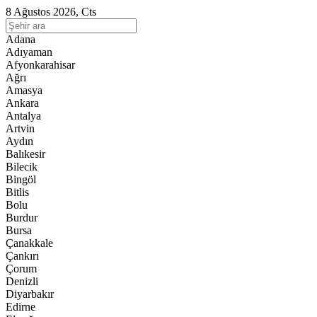
8 Ağustos 2026, Cts
Adana
Adıyaman
Afyonkarahisar
Ağrı
Amasya
Ankara
Antalya
Artvin
Aydın
Balıkesir
Bilecik
Bingöl
Bitlis
Bolu
Burdur
Bursa
Çanakkale
Çankırı
Çorum
Denizli
Diyarbakır
Edirne