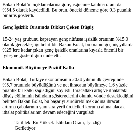
Bakan Bolat’ın açıklamalarına göre, işgücüne katılma oranı da
%54,5 olarak kaydedildi. Bu oran, önceki döneme göre 0,3 puanlık
bir artış gösterdi.
Genç İşsizlik Oranında Dikkat Çeken Düşüş
15-24 yaş grubunu kapsayan genç nüfusta işsizlik oranının %15,0
olarak gerçekleştiği belirtildi. Bakan Bolat, bu oranın geçmiş yıllarda
%25’lere kadar çıkan genç işsizlik oranlarına kıyasla önemli bir
iyileşme gösterdiğini
ifade etti
.
Ekonomik Büyümeye Pozitif Katkı
Bakan Bolat, Türkiye ekonomisinin 2024 yılının ilk çeyreğinde
%5,7 oranında büyüdüğünü ve net ihracatın büyümeye 1,6 yüzde
puanlık bir katkı sağladığını
söyledi
. İhracattaki artış ve ithalattaki
düşüş eğiliminin istihdam göstergelerini olumlu yönde desteklediğini
belirten Bakan Bolat, bu başarıyı sürdürebilmek adına ihracatı
artırma çabalarının yanı sıra yerli üreticileri koruma altına alacak
ithalat politikalarının devam edeceğini vurguladı.
Tarihteki En Yüksek İstihdam Oranı, İşsizliği
Geriletiyor