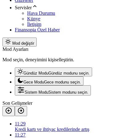
Gazeteler
Servisler
Hava Durumu
Künye
İletişim
Finansopia Özel Haber
Mod değiştir
Mod Ayarları
Mod seçin, deneyimini kişiselleştirin.
Gündüz Modu
Gündüz modunu seçin.
Gece Modu
Gece modunu seçin.
Sistem Modu
Sistem modunu seçin.
Son Gelişmeler
11:29
Kredi kartı ve ihtiyaç kredilerinde artış
11:27