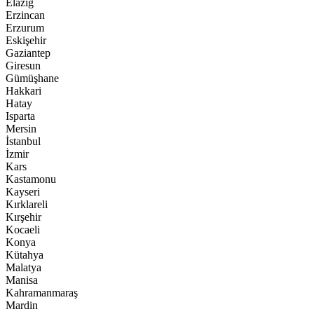
Elazığ
Erzincan
Erzurum
Eskişehir
Gaziantep
Giresun
Gümüşhane
Hakkari
Hatay
Isparta
Mersin
İstanbul
İzmir
Kars
Kastamonu
Kayseri
Kırklareli
Kırşehir
Kocaeli
Konya
Kütahya
Malatya
Manisa
Kahramanmaraş
Mardin