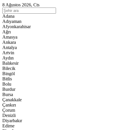
8 Ağustos 2026, Cts
Adana
Adıyaman
Afyonkarahisar
Ağrı
Amasya
Ankara
Antalya
Artvin
Aydın
Balıkesir
Bilecik
Bingöl
Bitlis
Bolu
Burdur
Bursa
Çanakkale
Çankırı
Çorum
Denizli
Diyarbakır
Edirne