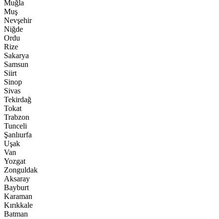
Muğla
Muş
Nevşehir
Niğde
Ordu
Rize
Sakarya
Samsun
Siirt
Sinop
Sivas
Tekirdağ
Tokat
Trabzon
Tunceli
Şanlıurfa
Uşak
Van
Yozgat
Zonguldak
Aksaray
Bayburt
Karaman
Kırıkkale
Batman