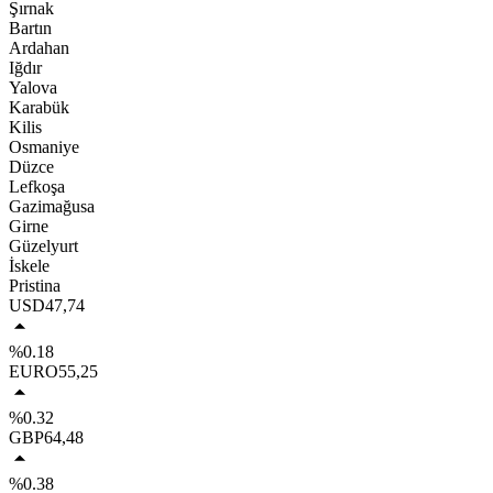
Şırnak
Bartın
Ardahan
Iğdır
Yalova
Karabük
Kilis
Osmaniye
Düzce
Lefkoşa
Gazimağusa
Girne
Güzelyurt
İskele
Pristina
USD
47,74
%0.18
EURO
55,25
%0.32
GBP
64,48
%0.38