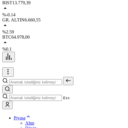
BIST
13.779,39
%-0.14
GR. ALTIN
6.660,55
%2.59
BTC
64.978,00
%0.1
Esc
Piyasa
Altın