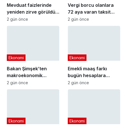
Mevduat faizlerinde
Vergi borcu olanlara
yeniden zirve görüldü :
72 aya varan taksit
3 milyon liranın aylık
fırsatı
2 gün önce
2 gün önce
getirisi ne kadar oldu?
Ekonomi
Ekonomi
Bakan Şimşek’ten
Emekli maaş farkı
makroekonomik
bugün hesaplara
istikrar açıklaması
yatıyor
2 gün önce
2 gün önce
Ekonomi
Ekonomi