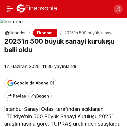
2025’in 500 büyük
Paylaş
sanayi kuruluşu belli
Ekonomi
Haberler
2025’in 500 büyük sanayi
kuruluşu belli oldu
oldu
2025’in 500 büyük sanayi kuruluşu
belli oldu
17 Haziran 2026, 11:36
yayınlandı
Google'da Abone Ol
Paylaş
Beğen
İstanbul Sanayi Odası tarafından açıklanan
“Türkiye’nin 500 Büyük Sanayi Kuruluşu 2025”
araştırmasına göre, TÜPRAŞ üretimden satışlarda