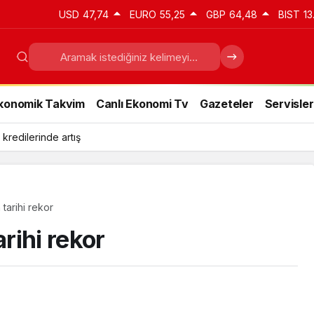
USD
47,74
EURO
55,25
GBP
64,48
BIST
13
konomik Takvim
Canlı Ekonomi Tv
Gazeteler
Servisler
 kredilerinde artış
tarihi rekor
rihi rekor