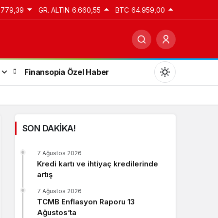
.779,39
GR. ALTIN
6.660,55
BTC
64.959,00
Finansopia Özel Haber
SON DAKİKA!
Gündüz Modu
7 Ağustos 2026
Gündüz modunu seçin.
Kredi kartı ve ihtiyaç kredilerinde
artış
Gece Modu
7 Ağustos 2026
Gece modunu seçin.
TCMB Enflasyon Raporu 13
Ağustos’ta