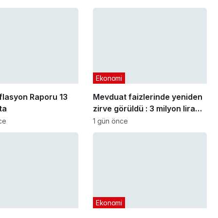
Ekonomi
lasyon Raporu 13
Mevduat faizlerinde yeniden
ta
zirve görüldü : 3 milyon liranın
aylık getirisi ne kadar oldu?
ce
1 gün önce
Ekonomi