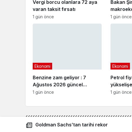
Vergi borcu olanlara 72 aya
Bakan Şi
varan taksit fırsatı
makroeko
açıklama
1 gün önce
1 gün önce
Ekonomi
Ekonomi
Benzine zam geliyor : 7
Petrol fi
Ağustos 2026 güncel
yükselişe
akaryakıt fiyatları
1 gün önce
1 gün önce
Goldman Sachs’tan tarihi rekor