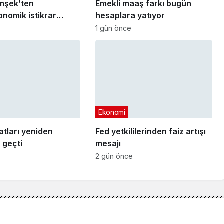
mşek’ten
Emekli maaş farkı bugün
nomik istikrar
hesaplara yatıyor
sı
1 gün önce
Ekonomi
yatları yeniden
Fed yetkililerinden faiz artışı
 geçti
mesajı
2 gün önce