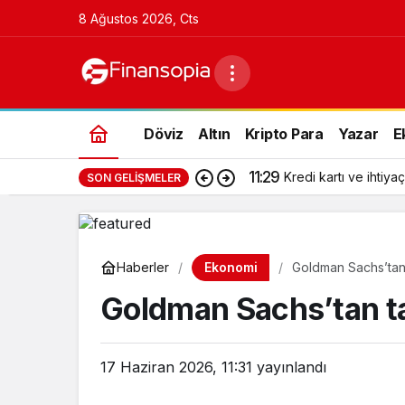
8 Ağustos 2026, Cts
Döviz
Altın
Kripto Para
Yazar
E
11:29
Kredi kartı ve ihtiyaç
SON GELIŞMELER
Ekonomi
Haberler
Goldman Sachs’tan 
Goldman Sachs’tan ta
17 Haziran 2026, 11:31
yayınlandı