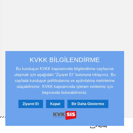
KVKK BİLGİLENDİRME
Bu kuruluşun KVKK kapsamında bilgilendirme sayfasına
ulaşmak için aşağıdaki “Ziyaret Et” butonuna tıklayınız. Bu
sayfada kuruluşun politikalarına ve aydınlatma metinlerine
ulaşabilirsiniz. KVKK kapsamında işlenen verileriniz için
başvuruda bulunabilirsiniz.
Ziyaret Et
Kapat
Bir Daha Gösterme
Paylaş